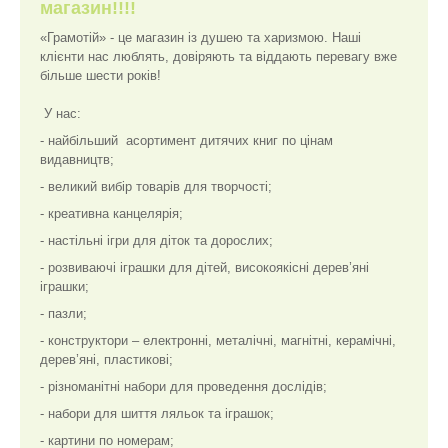
магазин!!!!
«Грамотій» - це магазин із душею та харизмою. Наші
клієнти нас люблять, довіряють та віддають перевагу вже
більше шести років!
У нас:
- найбільший асортимент дитячих книг по цінам
видавництв;
- великий вибір товарів для творчості;
- креативна канцелярія;
- настільні ігри для діток та дорослих;
- розвиваючі іграшки для дітей, високоякісні дерев’яні
іграшки;
- пазли;
- конструктори – електронні, металічні, магнітні, керамічні,
дерев’яні, пластикові;
- різноманітні набори для проведення дослідів;
- набори для шиття ляльок та іграшок;
- картини по номерам;