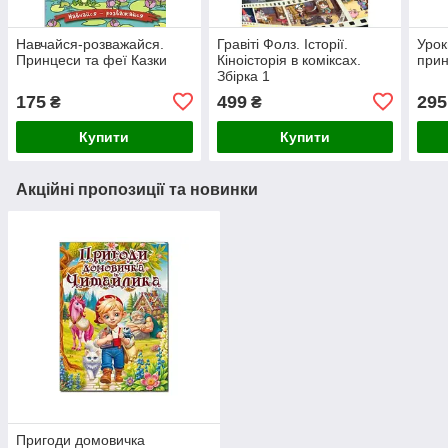
Навчайся-розважайся.
Гравіті Фолз. Історії.
Урок
Принцеси та феї Казки
Кіноісторія в коміксах.
при
Збірка 1
175
499
295
₴
₴
Купити
Купити
Акційні пропозиції та новинки
Пригоди домовичка