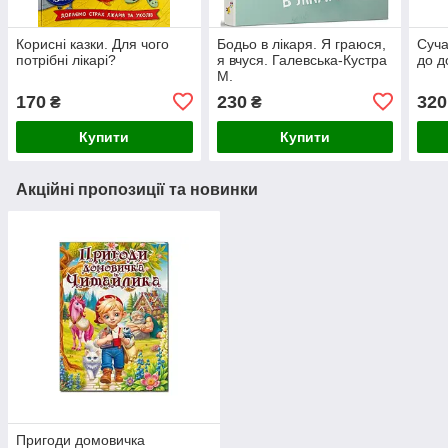
Корисні казки. Для чого
Бодьо в лікаря. Я граюся,
Суча
потрібні лікарі?
я вчуся. Галевська-Кустра
до д
М.
170
230
320
₴
₴
Купити
Купити
Акційні пропозиції та новинки
Пригоди домовичка