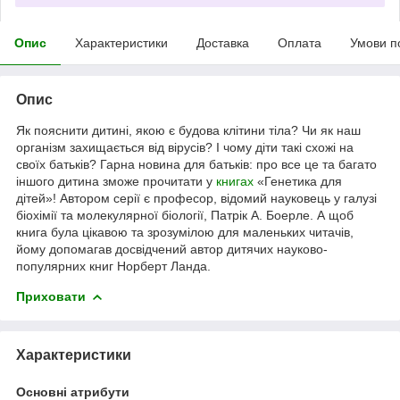
Опис
Характеристики
Доставка
Оплата
Умови п
Опис
Як пояснити дитині, якою є будова клітини тіла? Чи як наш
організм захищається від вірусів? І чому діти такі схожі на
своїх батьків? Гарна новина для батьків: про все це та багато
іншого дитина зможе прочитати у
книгах
«Генетика для
дітей»! Автором серії є професор, відомий науковець у галузі
біохімії та молекулярної біології, Патрік А. Боерле. А щоб
книга була цікавою та зрозумілою для маленьких читачів,
йому допомагав досвідчений автор дитячих науково-
популярних книг Норберт Ланда.
Приховати
Характеристики
Основні атрибути