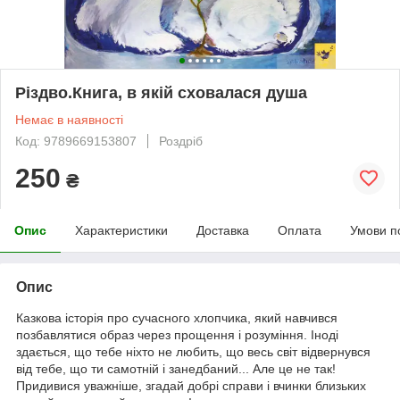
Різдво.Книга, в якій сховалася душа
Немає в наявності
Код: 9789669153807
Роздріб
250
₴
Опис
Характеристики
Доставка
Оплата
Умови п
Опис
Казкова історія про сучасного хлопчика, який навчився
позбавлятися образ через прощення і розуміння. Іноді
здається, що тебе ніхто не любить, що весь світ відвернувся
від тебе, що ти самотній і занедбаний... Але це не так!
Придивися уважніше, згадай добрі справи і вчинки близьких