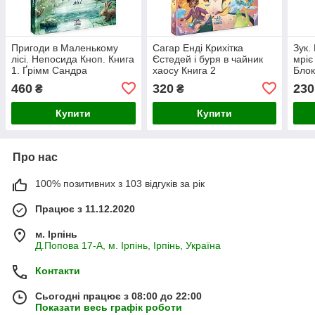
Пригоди в Маленькому
Сагар Енді Крихітка
Зук.
лісі. Непосида Кноп. Книга
Єстедей і буря в чайник
мріє
1. Ґрімм Сандра
хаосу Книга 2
Блок
460
320
230
₴
₴
Купити
Купити
Про нас
100% позитивних з 103 відгуків за рік
Працює з 11.12.2020
м. Ірпінь
Д.Попова 17-А, м. Ірпінь, Ірпінь, Україна
Контакти
Сьогодні працює з 08:00 до 22:00
Показати весь графік роботи