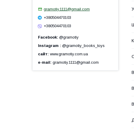
У
gramotiy.1111@gmail.com
+380504470103
+380504470103
Facebook
@gramotiy
К
Instagram
@gramotiy_books_toys
сайт
www.gramotiy.com.ua
e-mail
gramotiy.1111@gmail.com
В
В
В