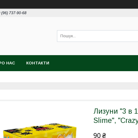
 (96) 737-90-68
РО НАС
КОНТАКТИ
Лизуни "3 в 1
Slime", "Crazy
90 ₴