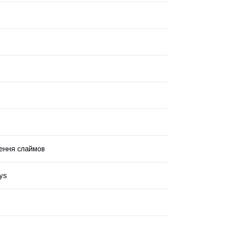
ення слаймов
ys