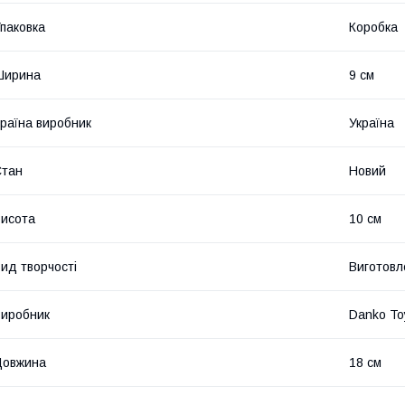
паковка
Коробка
Ширина
9 см
раїна виробник
Україна
Стан
Новий
исота
10 см
ид творчості
Виготовл
иробник
Danko To
Довжина
18 см