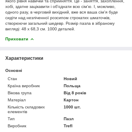
якого рівня навички та сприйняття. Це - заняття, захоплення,
хобі, здатне зацікавити і об'єднати всю сім'ю. І, можливо,
одного разу, в черговий вихідний, вже вся ваша сім'я буде
сидіти над незліченної розсипом строкатих шматочків,
створюючи загальний шедевр. Розмір пазла в зібраному
вигляді: 48 х 68,3 см. 1000 деталей.
Приховати
Характеристики
Основні
Стан
Новий
Країна виробник
Польща
Вікова група
Від 8 років
Матеріал
Картон
Кількість складових
1000 шт.
елементів
Тип
Пазл
Виробник
Trefl