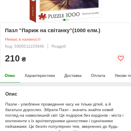
Пазл "Париж на світанку"(1000 елм.)
Немає в наявності
Код: 5900511103946
Роздріб
210
₴
Опис
Характеристики
Доставка
Оплата
Умови п
Опис
Пазли - улюблене проведення часу не тільки дітей, а й
багатьох дорослих. Зібрати Пазл - значить знайти новий
погляд на навколишній світ. Ця подорож без кордонів - міста і
континенти з їх архітектурними цінностями і сценічними
пейзажами. Це безліч популярних тем, звернених до будь-