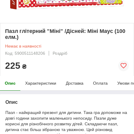
Пазл глітерний "Міні" /Дісней: Міні Маус (100
елм.)
Немає в наявності
Код: 5900511148206
Роздріб
225
₴
Опис
Характеристики
Доставка
Оплата
Умови п
Опис
Пазл - найкращий презент для дитини. Така гра допоможе на
довгі години захопити маленького непосиду. Пазли дуже
корисні для різнобічного розвитку дітей. Складаючи пазл,
дитина стає більш зібраною та уважною. Цей різновид