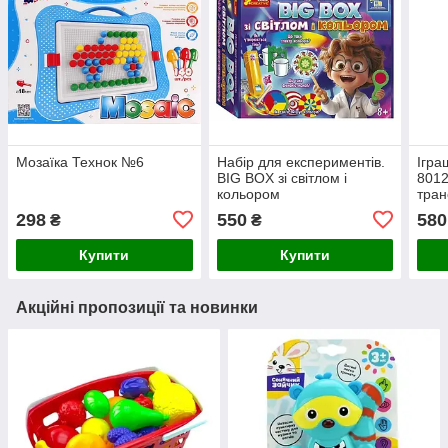
Мозаїка Технок №6
Набір для експериментів.
Ігр
BIG BOX зі світлом і
8012
кольором
тран
авто
298
550
580
₴
₴
Купити
Купити
Акційні пропозиції та новинки