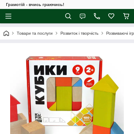
Грамотій - вчись граючись!
Товари та послуги
Розвиток і творчість
Розвиваючі іг