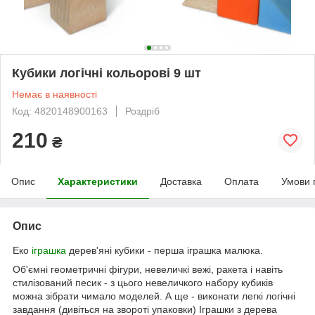
Кубики логічні кольорові 9 шт
Немає в наявності
Код: 4820148900163
Роздріб
210
₴
Опис
Характеристики
Доставка
Оплата
Умови 
Опис
Еко
іграшка
дерев'яні кубики - перша іграшка малюка.
Об'ємні геометричні фігури, невеличкі вежі, ракета і навіть
стилізований песик - з цього невеличкого набору кубиків
можна зібрати чимало моделей. А ще - виконати легкі логічні
завдання (дивіться на звороті упаковки) Іграшки з дерева