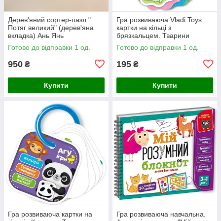
Дерев'яний сортер-пазл "
Гра розвиваюча Vladi Toys
Потяг великий" (дерев'яна
картки на кільці з
вкладка) Ань Янь
брязкальцем. Тварини
зоопарку
Готово до відправки 1 од.
Готово до відправки 1 од.
950
195
₴
₴
Купити
Купити
Гра розвиваюча картки на
Гра розвиваюча навчальна.