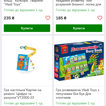
кільці . Кольори. Тварини.
Академія розвитку "Мій
"Vladi Toys"
розумний блокнот: логіка для
малят"
Готово до відправки 1 од.
Готово до відправки 1 од.
235
185
₴
₴
Купити
Купити
Гра настільна"Картки на
Гра розвиваюча Vladi Toys з
ремені. Цифри та
липучками Бізі Бук Для
рахунок"VT2000-23
хлопчиків
Готово до відправки 1 од.
Готово до відправки 1 од.