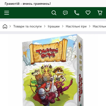
Грамотій - вчись граючись!
Товари та послуги
Іграшки
Настільні ігри
Настільн