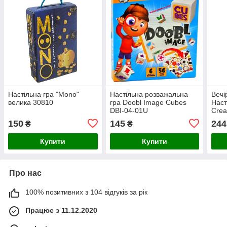
Настільна гра "Mono"
Настільна розважальна
Вечі
велика 30810
гра Doobl Image Cubes
Наст
DBI-04-01U
Crea
150
145
244
₴
₴
Купити
Купити
Про нас
100% позитивних з 104 відгуків за рік
Працює з 11.12.2020