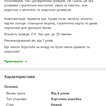
початківцям, так і досвідченим гравцям. Як і шахи, ця гра
розвиває стратегічне мислення, увагу та пам'ять, але
водночас є веселою та азартною розвагою.
Комплектація: правила гри, ігрове поле, жетони, монети,
картки погоди, планшети мороку, стратегічна карта та цікаві
персонажі для дуельної битви.
Кількість гравців: 2-4. Час гри: до 20 хвилин.
Рекомендований вік: від 7 років.
Ще ніколи боротьба за владу не була такою цікавою та
азартною!
Приховати
Характеристики
Основні
Вікова група
Від 6 років
Тип упаковки
Картонна коробка
Стан
Новий