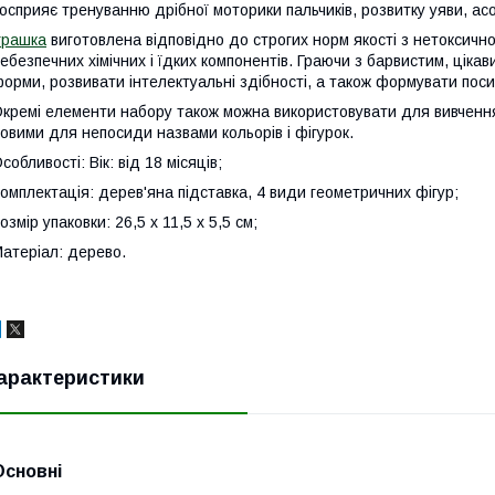
осприяє тренуванню дрібної моторики пальчиків, розвитку уяви, ас
грашка
виготовлена відповідно до строгих норм якості з нетоксично
ебезпечних хімічних і їдких компонентів. Граючи з барвистим, ціка
орми, розвивати інтелектуальні здібності, а також формувати поси
кремі елементи набору також можна використовувати для вивчення 
овими для непосиди назвами кольорів і фігурок.
собливості: Вік: від 18 місяців;
омплектація: дерев'яна підставка, 4 види геометричних фігур;
озмір упаковки: 26,5 х 11,5 х 5,5 см;
атеріал: дерево.
арактеристики
Основні