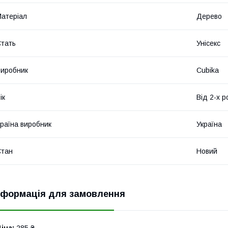
атеріал
Дерево
тать
Унісекс
иробник
Cubika
ік
Від 2-х р
раїна виробник
Україна
Стан
Новий
нформація для замовлення