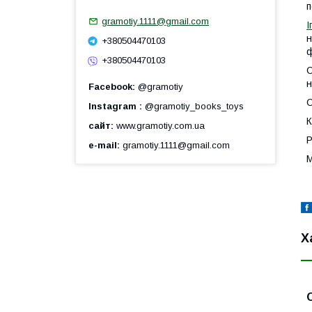
п
gramotiy.1111@gmail.com
І
н
+380504470103
ф
+380504470103
О
н
Facebook
@gramotiy
О
Instagram
@gramotiy_books_toys
К
сайт
www.gramotiy.com.ua
Р
e-mail
gramotiy.1111@gmail.com
М
Х