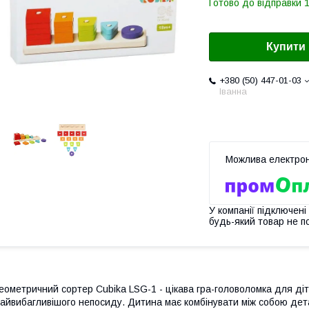
Готово до відправки 1
Купити
+380 (50) 447-01-03
Іванна
У компанії підключені
будь-який товар не п
еометричний сортер Cubika LSG-1 - цікава гра-головоломка для діте
айвибагливішого непосиду. Дитина має комбінувати між собою дет