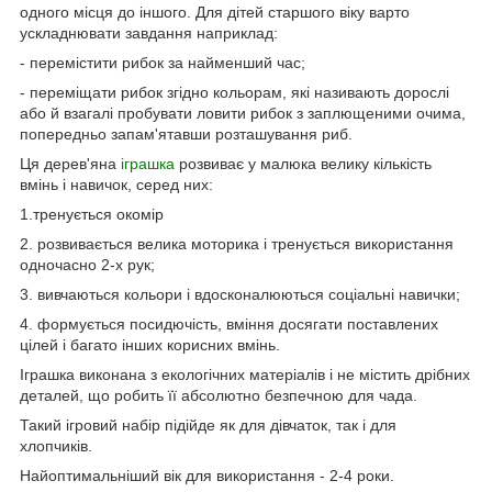
одного місця до іншого. Для дітей старшого віку варто
ускладнювати завдання наприклад:
- перемістити рибок за найменший час;
- переміщати рибок згідно кольорам, які називають дорослі
або й взагалі пробувати ловити рибок з заплющеними очима,
попередньо запам'ятавши розташування риб.
Ця дерев'яна
іграшка
розвиває у малюка велику кількість
вмінь і навичок, серед них:
1.тренується окомір
2. розвивається велика моторика і тренується використання
одночасно 2-х рук;
3. вивчаються кольори і вдосконалюються соціальні навички;
4. формується посидючість, вміння досягати поставлених
цілей і багато інших корисних вмінь.
Іграшка виконана з екологічних матеріалів і не містить дрібних
деталей, що робить її абсолютно безпечною для чада.
Такий ігровий набір підійде як для дівчаток, так і для
хлопчиків.
Найоптимальніший вік для використання - 2-4 роки.