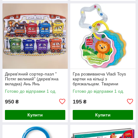
Дерев'яний сортер-пазл "
Гра розвиваюча Vladi Toys
Потяг великий" (дерев'яна
картки на кільці з
вкладка) Ань Янь
брязкальцем. Тварини
зоопарку
Готово до відправки 1 од.
Готово до відправки 1 од.
950
195
₴
₴
Купити
Купити