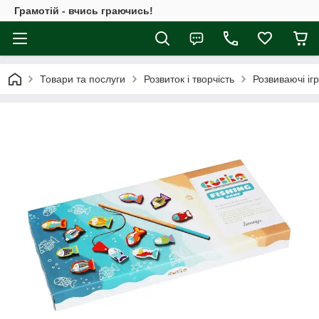
Грамотій - вчись граючись!
Товари та послуги
Розвиток і творчість
Розвиваючі іг