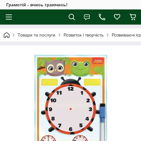
Грамотій - вчись граючись!
Товари та послуги
Розвиток і творчість
Розвиваючі іг