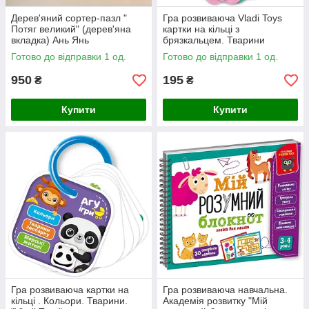
Дерев'яний сортер-пазл "
Гра розвиваюча Vladi Toys
Потяг великий" (дерев'яна
картки на кільці з
вкладка) Ань Янь
брязкальцем. Тварини
зоопарку
Готово до відправки 1 од.
Готово до відправки 1 од.
950
195
₴
₴
Купити
Купити
Гра розвиваюча картки на
Гра розвиваюча навчальна.
кільці . Кольори. Тварини.
Академія розвитку "Мій