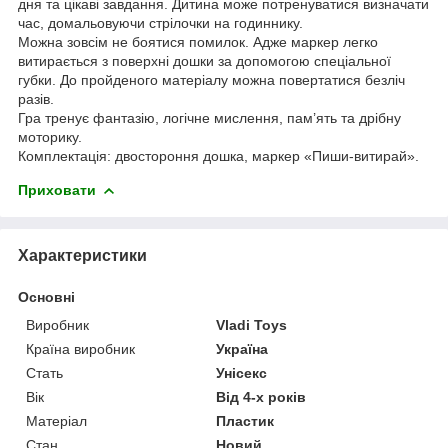
дня та цікаві завдання. Дитина може потренуватися визначати
час, домальовуючи стрілочки на годиннику.
Можна зовсім не боятися помилок. Адже маркер легко
витирається з поверхні дошки за допомогою спеціальної
губки. До пройденого матеріалу можна повертатися безліч
разів.
Гра тренує фантазію, логічне мислення, пам’ять та дрібну
моторику.
Комплектація: двостороння дошка, маркер «Пиши-витирай».
Приховати
Характеристики
Основні
Виробник
Vladi Toys
Країна виробник
Україна
Стать
Унісекс
Вік
Від 4-х років
Матеріал
Пластик
Стан
Новий