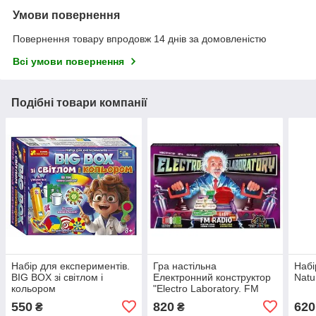
Умови повернення
Повернення товару впродовж 14 днів за домовленістю
Всі умови повернення
Подібні товари компанії
Набір для експериментів.
Гра настільна
Набі
BIG BOX зі світлом і
Електронний конструктор
Natu
кольором
"Electro Laboratory. FM
Radio" ELab
550
820
620
₴
₴