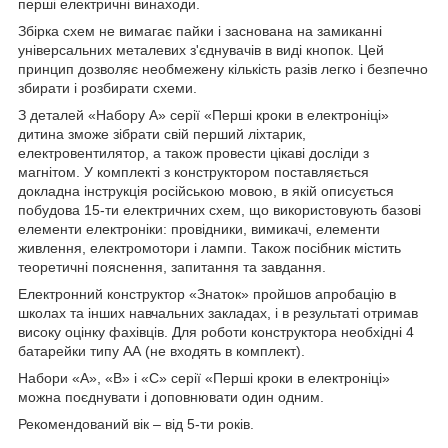
перші електричні винаходи.
Збірка схем не вимагає пайки і заснована на замиканні
універсальних металевих з'єднувачів в виді кнопок. Цей
принцип дозволяє необмежену кількість разів легко і безпечно
збирати і розбирати схеми.
З деталей «Набору А» серії «Перші кроки в електроніці»
дитина зможе зібрати свій перший ліхтарик,
електровентилятор, а також провести цікаві досліди з
магнітом. У комплекті з конструктором поставляється
докладна інструкція російською мовою, в якій описується
побудова 15-ти електричних схем, що використовують базові
елементи електроніки: провідники, вимикачі, елементи
живлення, електромотори і лампи. Також посібник містить
теоретичні пояснення, запитання та завдання.
Електронний конструктор «Знаток» пройшов апробацію в
школах та інших навчальних закладах, і в результаті отримав
високу оцінку фахівців. Для роботи конструктора необхідні 4
батарейки типу АА (не входять в комплект).
Набори «А», «В» і «С» серії «Перші кроки в електроніці»
можна поєднувати і доповнювати один одним.
Рекомендований вік ‒ від 5-ти років.