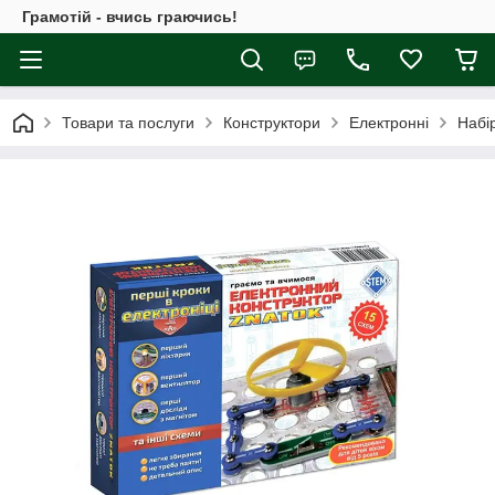
Грамотій - вчись граючись!
Товари та послуги
Конструктори
Електронні
Набір