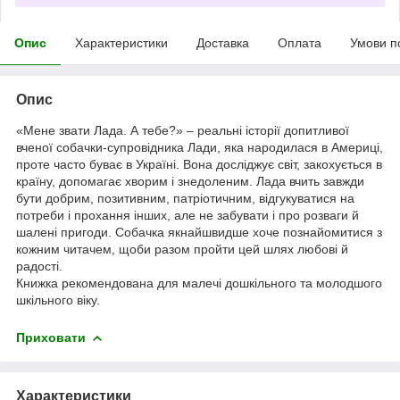
Опис
Характеристики
Доставка
Оплата
Умови п
Опис
«Мене звати Лада. А тебе?» – реальні історії допитливої
вченої собачки-супровідника Лади, яка народилася в Америці,
проте часто буває в Україні. Вона досліджує світ, закохується в
країну, допомагає хворим і знедоленим. Лада вчить завжди
бути добрим, позитивним, патріотичним, відгукуватися на
потреби і прохання інших, але не забувати і про розваги й
шалені пригоди. Собачка якнайшвидше хоче познайомитися з
кожним читачем, щоби разом пройти цей шлях любові й
радості.
Книжка рекомендована для малечі дошкільного та молодшого
шкільного віку.
Приховати
Характеристики