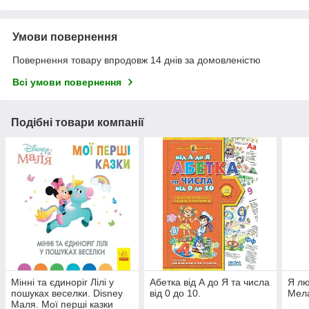
Умови повернення
Повернення товару впродовж 14 днів за домовленістю
Всі умови повернення
Подібні товари компанії
Мінні та єдиноріг Лілі у
Абетка від А до Я та числа
Я лю
пошуках веселки. Disney
від 0 до 10.
Мела
Маля. Мої перші казки