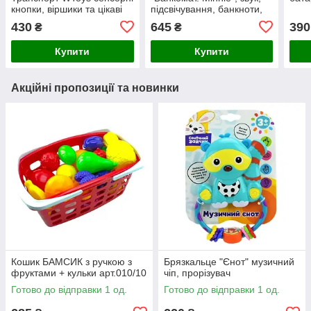
кнопки, віршики та цікаві
підсвічування, банкноти,
факти
картка
430
645
390
₴
₴
Купити
Купити
Акційні пропозиції та новинки
Кошик БАМСИК з ручкою з
Брязкальце "Єнот" музичний
фруктами + кульки арт.010/10
чіп, прорізувач
Готово до відправки 1 од.
Готово до відправки 1 од.