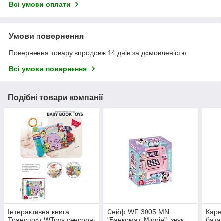
Всі умови оплати
Умови повернення
Повернення товару впродовж 14 днів за домовленістю
Всі умови повернення
Подібні товари компанії
Інтерактивна книга
Сейф WF 3005 MN
Каре
Транспорт WToys сенсорні
"Банкомат. Minnie", звук,
бата