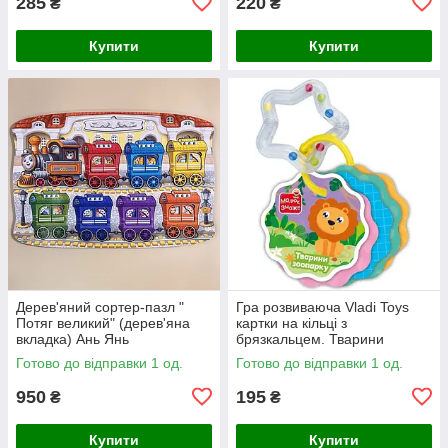
285
220
₴
₴
Купити
Купити
Дерев'яний сортер-пазл "
Гра розвиваюча Vladi Toys
Потяг великий" (дерев'яна
картки на кільці з
вкладка) Ань Янь
брязкальцем. Тварини
зоопарку
Готово до відправки 1 од.
Готово до відправки 1 од.
950
195
₴
₴
Купити
Купити