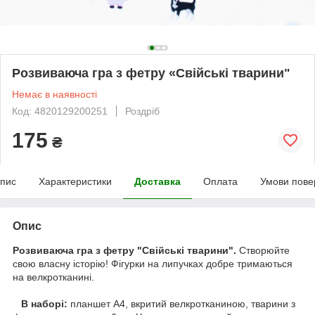
Розвиваюча гра з фетру «Свійські тварини"
Немає в наявності
Код: 4820129200251
Роздріб
175
₴
пис
Характеристики
Доставка
Оплата
Умови пове
Опис
Розвиваюча гра з фетру "Свійські тварини".
Створюйте
свою власну історію! Фігурки на липучках добре тримаються
на велкротканині.
В наборі:
планшет А4, вкритий велкротканиною, тварини з