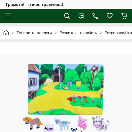
Грамотій - вчись граючись!
Товари та послуги
Розвиток і творчість
Розвиваючі іг