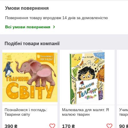
Умови повернення
Повернення товару впродовж 14 днів за домовленістю
Всі умови повернення
Подібні товари компанії
Познайомся і погладь:
Малювалка для малят. Я
Учим
Тварини світу
малюю тварин
твар
390
170
90
₴
₴