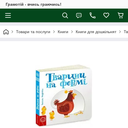
Грамотій - вчись граючись!
Товари та послуги
Книги
Книги для дошкільнят
Тв