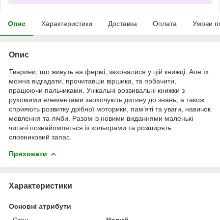
Опис
Характеристики
Доставка
Оплата
Умови п
Опис
Тварини, що живуть на фермі, заховалися у цій книжці. Але їх
можна відгадати, прочитавши віршика, та побачити,
працюючи пальчиками. Унікальні розвивальні книжки з
рухомими елементами заохочують дитину до знань, а також
сприяють розвитку дрібної моторики, пам’яті та уваги, навичок
мовлення та лічби. Разом із новими виданнями маленькі
читачі познайомляться із кольорами та розширять
словниковий запас.
Приховати
Характеристики
Основні атрибути
Стан
Новий