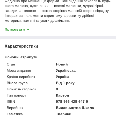
Федієнка про мешканців ферми. Такі видання захоплять будь-
якого малюка, адже в них — веселі малюнки, чудові вірші-
загадки, а головне — кожна сторінка має свій секрет-відгадку.
Інтерактивні елементи сприятимуть розвитку дрібної
моторики, пам’яті та уваги дошкільнят.
Приховати
Характеристики
Основні атрибути
Стан
Новий
Мова видання
Українська
Країна виробник
Україна
Вікова група
Від 1 року
Кількість сторінок
8
Тип паперу
Картон
ISBN
978-966-429-647-9
Виробник
Видавництво Школа
Тематика
Тварини