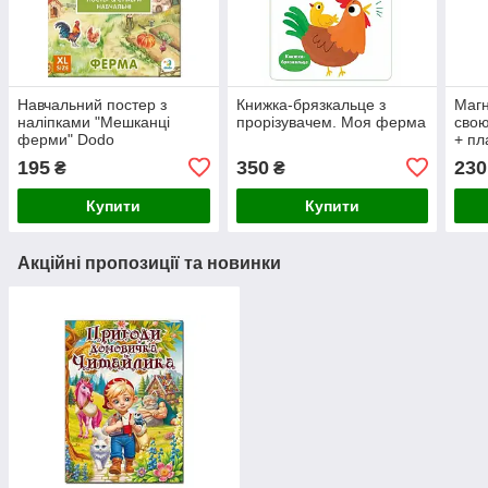
Навчальний постер з
Книжка-брязкальце з
Магн
наліпками "Мешканці
прорізувачем. Моя ферма
сво
ферми" Dodo
+ пл
Різнокольоровий
195
350
230
₴
₴
Купити
Купити
Акційні пропозиції та новинки