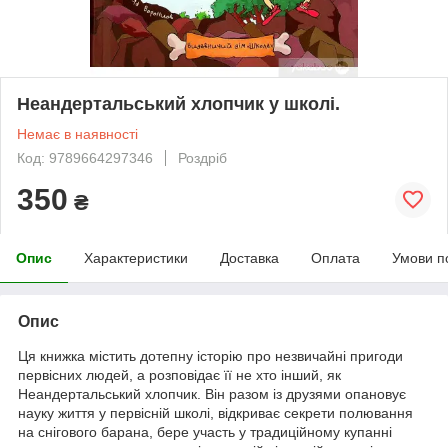
Неандертальський хлопчик у школі.
Немає в наявності
Код: 9789664297346
Роздріб
350
₴
Опис
Характеристики
Доставка
Оплата
Умови п
Опис
Ця книжка містить дотепну історію про незвичайні пригоди
первісних людей, а розповідає її не хто інший, як
Неандертальський хлопчик. Він разом із друзями опановує
науку життя у первісній школі, відкриває секрети полювання
на снігового барана, бере участь у традиційному купанні