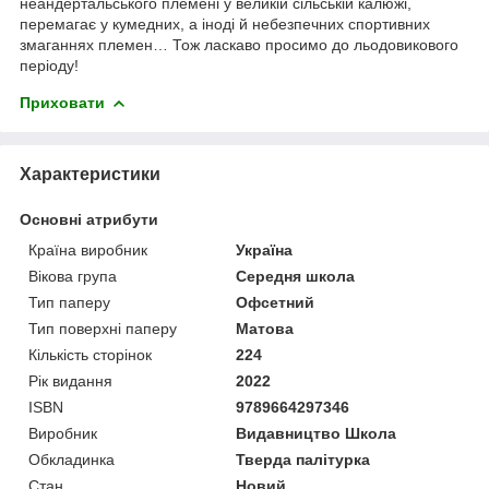
неандертальського племені у великій сільській калюжі,
перемагає у кумедних, а іноді й небезпечних спортивних
змаганнях племен… Тож ласкаво просимо до льодовикового
періоду!
Приховати
Характеристики
Основні атрибути
Країна виробник
Україна
Вікова група
Середня школа
Тип паперу
Офсетний
Тип поверхні паперу
Матова
Кількість сторінок
224
Рік видання
2022
ISBN
9789664297346
Виробник
Видавництво Школа
Обкладинка
Тверда палітурка
Стан
Новий