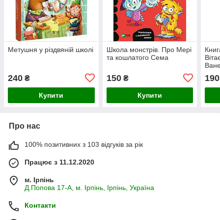
Метушня у різдвяній школі
Школа монстрів. Про Мері
Книг
та кошлатого Сема
Віта
Ване
240
150
190
₴
₴
Купити
Купити
Про нас
100% позитивних з 103 відгуків за рік
Працює з 11.12.2020
м. Ірпінь
Д.Попова 17-А, м. Ірпінь, Ірпінь, Україна
Контакти