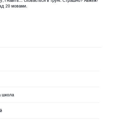
кву, і навіть… сховається в труні. Страшно? Авжеж!
над 20 мовами.
 школа
й