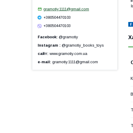
в
І
gramotiy.1111@gmail.com
+380504470103
+380504470103
Х
Facebook
@gramotiy
Instagram
@gramotiy_books_toys
сайт
www.gramotiy.com.ua
e-mail
gramotiy.1111@gmail.com
К
В
Т
Т