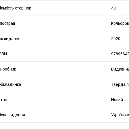
ількість сторінок
48
люстрації
Кольоров
ік видання
2020
SBN
9789664
иробник
Видавни
Обкладинка
Тверда п
Стан
Новий
ова видання
Українсь