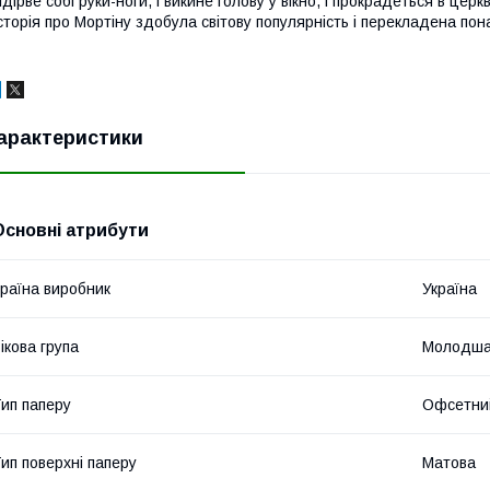
ідірве собі руки-ноги, і викине голову у вікно, і прокрадеться в цер
сторія про Мортіну здобула світову популярність і перекладена по
арактеристики
Основні атрибути
раїна виробник
Україна
ікова група
Молодша
ип паперу
Офсетни
ип поверхні паперу
Матова