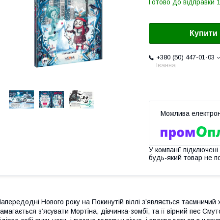
Готово до відправки 1
Купити
+380 (50) 447-01-03
Іванна
У компанії підключені
будь-який товар не п
апередодні Нового року на Покинутій віллі з’являється таємничий 
амагається з’ясувати Мортіна, дівчинка-зомбі, та її вірний пес Сму