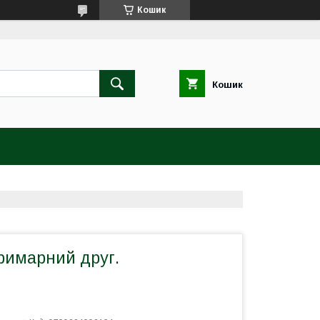
Кошик
Кошик
римарний друг.