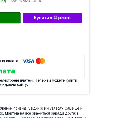
 од.
Код:
9789664296134
Купити з
 електронні платежі. Тепер ви можете купити
окидаючи сайту.
хлопчик-привид. Звідки ж він узявся? Саме це й
ток. Мортіна на все зважиться заради друга: і