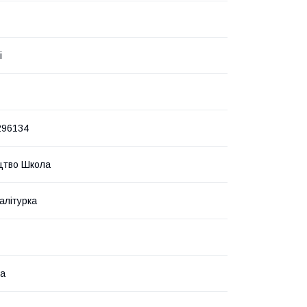
і
296134
цтво Школа
алітурка
ка