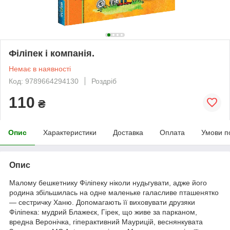
Філіпек і компанія.
Немає в наявності
Код: 9789664294130
Роздріб
110
₴
Опис
Характеристики
Доставка
Оплата
Умови п
Опис
Малому бешкетнику Філіпеку ніколи нудьгувати, адже його
родина збільшилась на одне маленьке галасливе пташенятко
— сестричку Ханю. Допомагають її виховувати друзяки
Філіпека: мудрий Блажеєк, Гірек, що живе за парканом,
вредна Веронічка, гіперактивний Маурицій, веснянкувата