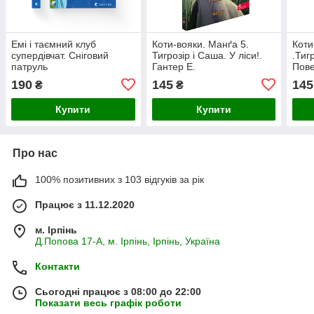
Емі і таємний клуб
Коти-вояки. Манґа 5.
Коти
супердівчат. Сніговий
Тигрозір і Саша. У ліси!.
.Тиг
патруль
Гантер Е.
Пове
Гант
190
145
145
₴
₴
Купити
Купити
Про нас
100% позитивних з 103 відгуків за рік
Працює з 11.12.2020
м. Ірпінь
Д.Попова 17-А, м. Ірпінь, Ірпінь, Україна
Контакти
Сьогодні працює з 08:00 до 22:00
Показати весь графік роботи