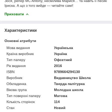
Зося, репер MC Antony, несмілива Марися… та навіть її песик
Іриска. А що з того вийде — читайте самі!
Приховати
Характеристики
Основні атрибути
Мова видання
Українська
Країна виробник
Україна
Тип паперу
Офсетний
Рік видання
2016
ISBN
9789664294130
Виробник
Видавництво Школа
Обкладинка
Тверда палітурка
Вікова група
Молодша школа
Тип поверхні паперу
Матова
Кількість сторінок
114
Стан
Новий