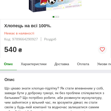
Хлопець на всі 100%.
Немає в наявності
Код: 9789664290927
Роздріб
540
₴
Опис
Характеристики
Доставка
Оплата
Умови п
Опис
Що цікаво знати хлопцю-підлітку? Як стати впевненим у собі,
завжди бути у доброму гуморі, як без проблем спілкуватися з
батьками? Що потрібно робити, аби розвинути мускулатуру,
чим зайнятися у вільний час, як зрозуміти дівчат, як стати
своїм у будь-якій компанії та водночас залишатися самим