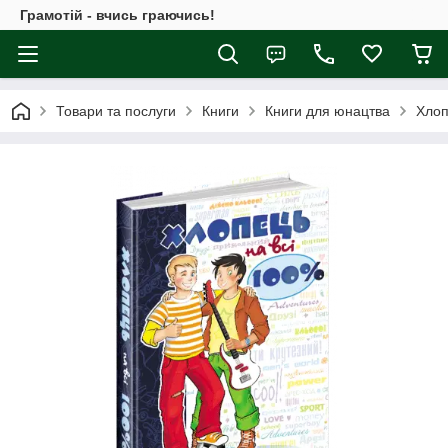
Грамотій - вчись граючись!
Товари та послуги
Книги
Книги для юнацтва
Хлоп