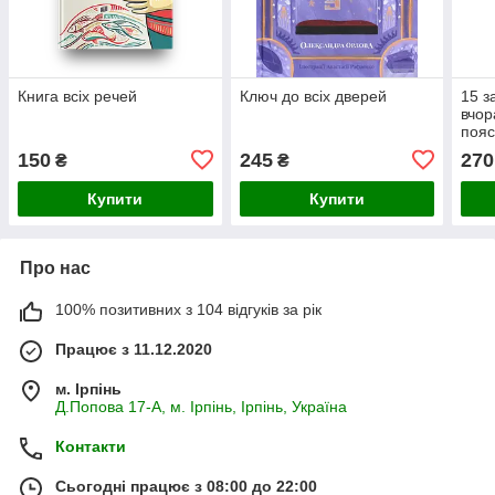
Книга всіх речей
Ключ до всіх дверей
15 з
вчор
пояс
Б. П
150
245
270
₴
₴
Феде
Купити
Купити
Про нас
100% позитивних з 104 відгуків за рік
Працює з 11.12.2020
м. Ірпінь
Д.Попова 17-А, м. Ірпінь, Ірпінь, Україна
Контакти
Сьогодні працює з 08:00 до 22:00