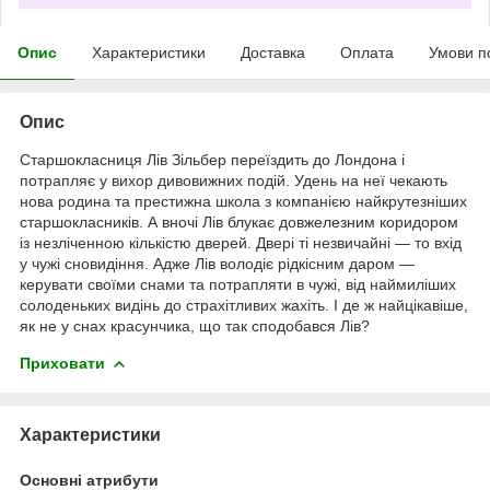
Опис
Характеристики
Доставка
Оплата
Умови п
Опис
Старшокласниця Лів Зільбер переїздить до Лондона і
потрапляє у вихор дивовижних подій. Удень на неї чекають
нова родина та престижна школа з компанією найкрутезніших
старшокласників. А вночі Лів блукає довжелезним коридором
із незліченною кількістю дверей. Двері ті незвичайні — то вхід
у чужі сновидіння. Адже Лів володіє рідкісним даром —
керувати своїми снами та потрапляти в чужі, від наймиліших
солоденьких видінь до страхітливих жахіть. І де ж найцікавіше,
як не у снах красунчика, що так сподобався Лів?
Приховати
Характеристики
Основні атрибути