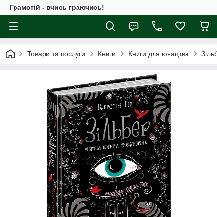
Грамотій - вчись граючись!
Товари та послуги
Книги
Книги для юнацтва
Зіль