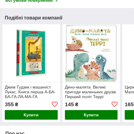
Всі умови повернення
Подібні товари компанії
Джим Ґудзик і машиніст
Дино-малята. Великі
Цирк
Лукас. Книга перша А-БА-
пригоди маленьких друзів.
Маля
БА-ГА-ЛА-МА-ГА
Перший політ Террі
355
145
165
₴
₴
Купити
Купити
Про нас