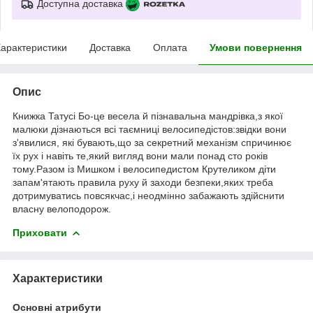
Доступна доставка
арактеристики
Доставка
Оплата
Умови повернення
Опис
Книжка Татусі Бо-це весела й пізнавальна мандрівка,з якої
малюки дізнаються всі таємниці велосипедістов:звідки вони
з'явилися, які бувають,що за секретний механізм спричинює
їх рух і навіть те,який вигляд вони мали понад сто років
тому.Разом із Мишком і велосипедистом Крутеликом діти
запам'ятають правила руху й заходи безпеки,яких треба
дотримуватись повсякчас,і неодмінно забажають здійснити
власну велоподорож.
Приховати
Характеристики
Основні атрибути