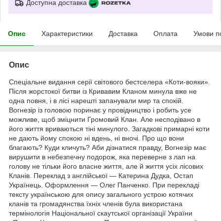
Доступна доставка
Опис
Характеристики
Доставка
Оплата
Умови п
Опис
Спеціальне видання серії світового бестселера «Коти-вояки».
Після жорстокої битви із Кривавим Кланом минула вже не
одна повня, і в лісі нарешті запанували мир та спокій.
Вогнезір із головою поринає у провідництво і робить усе
можливе, щоб зміцнити Громовий Клан. Але несподівано в
його життя вриваються тіні минулого. Загадкові примарні коти
не дають йому спокою ні вдень, ні вночі. Про що вони
благають? Куди кличуть? Аби дізнатися правду, Вогнезір має
вирушити в небезпечну подорож, яка переверне з лап на
голову не тільки його власне життя, але й життя усіх лісових
Кланів. Переклад з англійської — Катерина Дудка, Остап
Українець. Оформлення — Олег Панченко. При перекладі
тексту українською для опису загального устрою котячих
кланів та громадянства їхніх членів була використана
термінологія Національної скаутської організації України