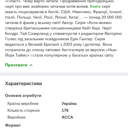
«Пласт». Чому варто читати: Продовження пригодницької
серії про вже знайомих читачам котів-вояків.
Книги
серії
мають поціновувачів в Англії, США, Німеччині, Франції, Іспанії,
Італії, Польщі, Чехії, Росії, Японії, Китаї… — понад 30 000 000
читачів й фанів у всьому світі! Автор: Серія «Коти-вояки»
створена британськими письменницями Кейт Кері, Черіт
Болдрі, Тай Сазерленд у співавторстві з редактором Вікторією
Голмс під загальним псевдонімом Ерін Гантер. Серія
видається у Великій Британії з 2003 року і дотепер. Вона
потрапила до списку світових бестселерів за версією «Нью-
Йорк Таймс» і стала популярною у багатьох країнах світу.
Приховати
Характеристики
Основні атрибути
Країна виробник
Україна
Кількість сторінок
176
Виробник
АССА
Формат