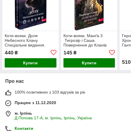
Коти-вояки. Доля
Коти-вояки. Манґа 3
Геро
Небесного Клану.
.Тигрозір і Саша.
Хрон
Спеціальне видання.
Повернення до Кланів.
Гант
Гантер Е.
440
145
₴
₴
510
Купити
Купити
Про нас
100% позитивних з 103 відгуків за рік
Працює з 11.12.2020
м. Ірпінь
Д.Попова 17-А, м. Ірпінь, Ірпінь, Україна
Контакти