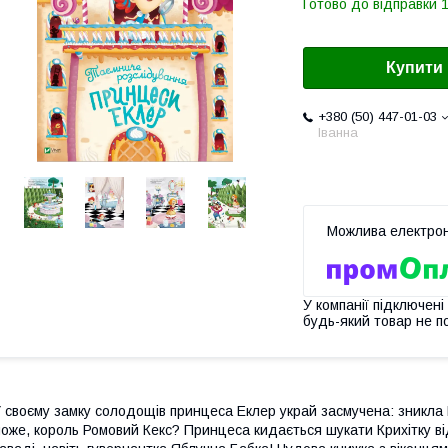
Готово до відправки 1
Купити
+380 (50) 447-01-03
Іванна
У компанії підключені
будь-який товар не п
 своєму замку солодощів принцеса Еклер украй засмучена: зникла 
оже, король Ромовий Кекс? Принцеса кидається шукати Крихітку від 