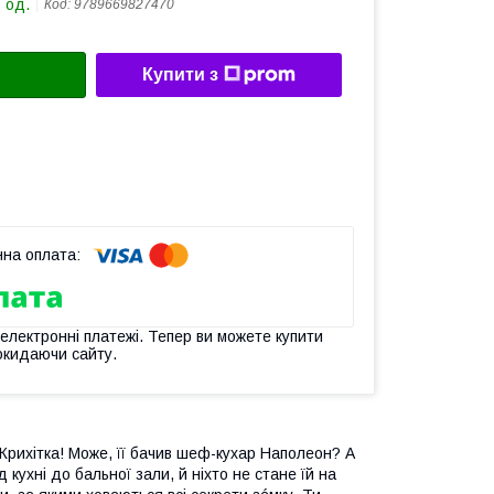
 од.
Код:
9789669827470
Купити з
 електронні платежі. Тепер ви можете купити
окидаючи сайту.
Крихітка! Може, її бачив шеф-кухар Наполеон? А
кухні до бальної зали, й ніхто не стане їй на