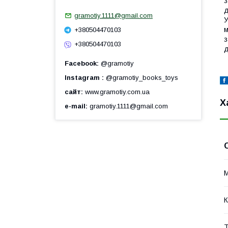
з
д
gramotiy.1111@gmail.com
У
м
+380504470103
з
+380504470103
д
Facebook
@gramotiy
Instagram
@gramotiy_books_toys
сайт
www.gramotiy.com.ua
Х
e-mail
gramotiy.1111@gmail.com
М
К
Т