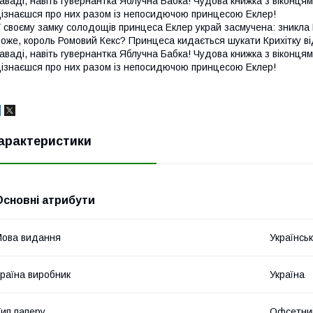
аваді, навіть гувернантка Яблучна Бабка! Чудова книжка з віконцям
ізнаєшся про них разом із непосидючою принцесою Еклер!
 своєму замку солодощів принцеса Еклер украй засмучена: зникла 
оже, король Ромовий Кекс? Принцеса кидається шукати Крихітку від 
аваді, навіть гувернантка Яблучна Бабка! Чудова книжка з віконцям
ізнаєшся про них разом із непосидючою принцесою Еклер!
арактеристики
Основні атрибути
ова видання
Українсь
раїна виробник
Україна
ип паперу
Офсетни