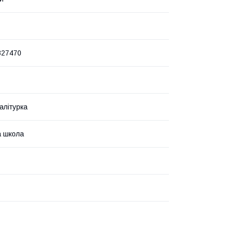
827470
алітурка
 школа