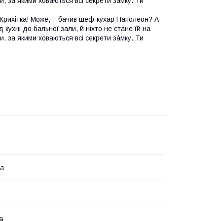
и, за якими ховаються всі секрети зáмку. Ти
Крихітка! Може, її бачив шеф-кухар Наполеон? А
кухні до бальної зали, й ніхто не стане їй на
и, за якими ховаються всі секрети зáмку. Ти
ка
й