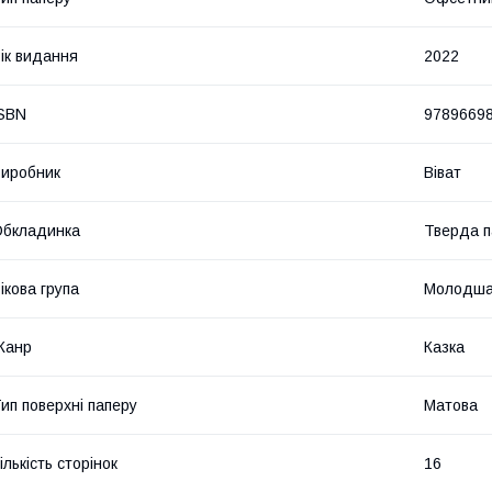
ік видання
2022
SBN
9789669
иробник
Віват
Обкладинка
Тверда п
ікова група
Молодша
Жанр
Казка
ип поверхні паперу
Матова
ількість сторінок
16