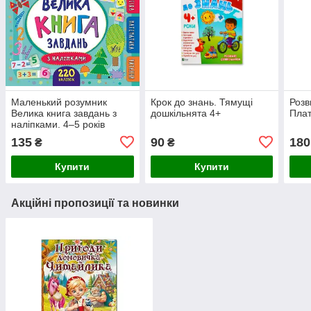
Маленький розумник
Крок до знань. Тямущі
Розв
Велика книга завдань з
дошкільнята 4+
Плат
наліпками. 4–5 років
135
90
180
₴
₴
Купити
Купити
Акційні пропозиції та новинки