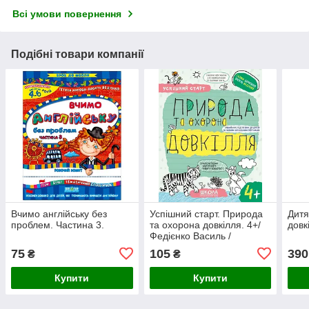
Всі умови повернення
Подібні товари компанії
Вчимо англійську без
Успішний старт. Природа
Дитя
проблем. Частина 3.
та охорона довкілля. 4+/
довк
Федієнко Василь /
Дерипаско Галина
75
105
390
₴
₴
Купити
Купити