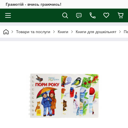
Грамотій - вчись граючись!
Товари та послуги
Книги
Книги для дошкільнят
Пе