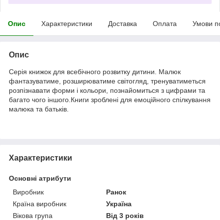
Опис
Характеристики
Доставка
Оплата
Умови п
Опис
Серія книжок для всебічного розвитку дитини. Малюк
фантазуватиме, розширюватиме світогляд, тренуватиметься
розпізнавати форми і кольори, познайомиться з цифрами та
багато чого іншого.Книги зроблені для емоційного спілкування
малюка та батьків.
Характеристики
Основні атрибути
Виробник
Ранок
Країна виробник
Україна
Вікова група
Від 3 років