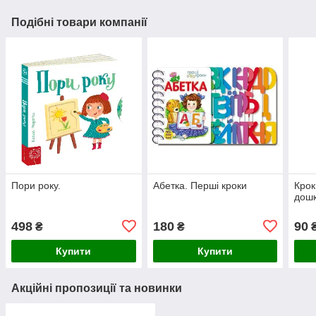
Подібні товари компанії
Пори року.
Абетка. Перші кроки
Крок
дошк
498
180
90
₴
₴
Купити
Купити
Акційні пропозиції та новинки