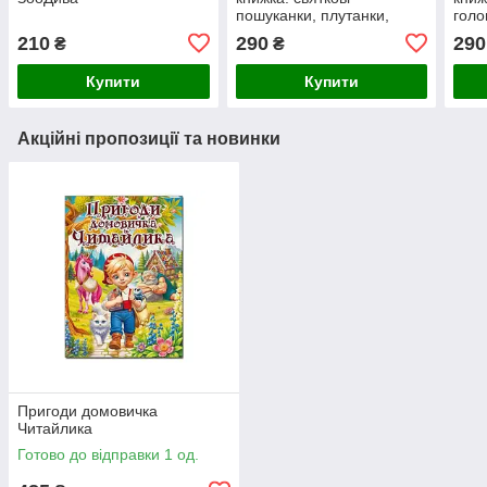
пошуканки, плутанки,
голо
розмальовки. 4-6 років
Вайо
210
290
290
₴
₴
Пето Вайолет.
Купити
Купити
Акційні пропозиції та новинки
Пригоди домовичка
Читайлика
Готово до відправки 1 од.