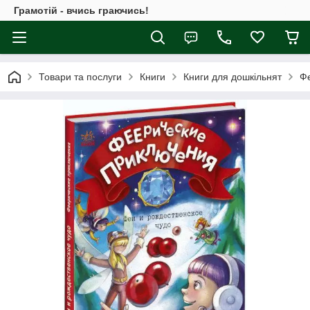
Грамотій - вчись граючись!
Товари та послуги
Книги
Книги для дошкільнят
Фе