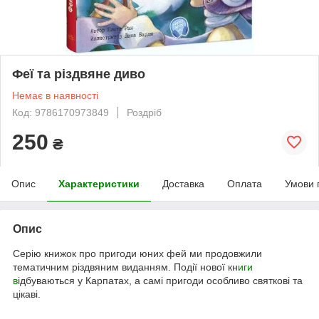
Феї та різдвяне диво
Немає в наявності
Код: 9786170973849
Роздріб
250
₴
Опис
Характеристики
Доставка
Оплата
Умови 
Опис
Серію книжок про пригоди юних фей ми продовжили
тематичним різдвяним виданням. Події нової кн
иги
в
ідбуваються у Карпатах, а самі пригоди особливо святкові та
цікаві.