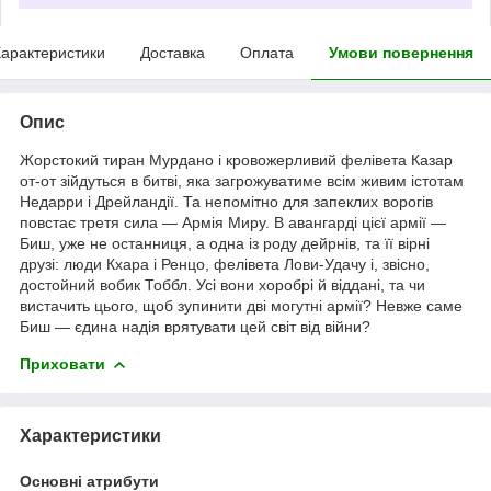
арактеристики
Доставка
Оплата
Умови повернення
Опис
Жорстокий тиран Мурдано і кровожерливий фелівета Казар
от-от зійдуться в битві, яка загрожуватиме всім живим істотам
Недарри і Дрейландії. Та непомітно для запеклих ворогів
повстає третя сила — Армія Миру. В авангарді цієї армії —
Биш, уже не останниця, а одна із роду дейрнів, та її вірні
друзі: люди Кхара і Ренцо, фелівета Лови-Удачу і, звісно,
достойний вобик Тоббл. Усі вони хоробрі й віддані, та чи
вистачить цього, щоб зупинити дві могутні армії? Невже саме
Биш — єдина надія врятувати цей світ від війни?
Приховати
Характеристики
Основні атрибути