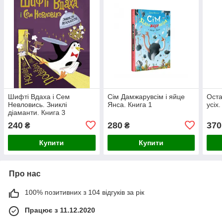
Шифті Вдаха і Сем
Сім Дамжарувсім і яйце
Ост
Невловись. Зниклі
Янса. Книга 1
усіх
діаманти. Книга 3
240
280
370
₴
₴
Купити
Купити
Про нас
100% позитивних з 104 відгуків за рік
Працює з 11.12.2020