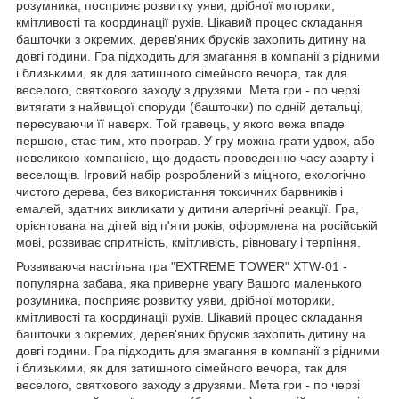
розумника, посприяє розвитку уяви, дрібної моторики,
кмітливості та координації рухів. Цікавий процес складання
башточки з окремих, дерев'яних брусків захопить дитину на
довгі години. Гра підходить для змагання в компанії з рідними
і близькими, як для затишного сімейного вечора, так для
веселого, святкового заходу з друзями. Мета гри - по черзі
витягати з найвищої споруди (башточки) по одній детальці,
пересуваючи її наверх. Той гравець, у якого вежа впаде
першою, стає тим, хто програв. У гру можна грати удвох, або
невеликою компанією, що додасть проведенню часу азарту і
веселощів. Ігровий набір розроблений з міцного, екологічно
чистого дерева, без використання токсичних барвників і
емалей, здатних викликати у дитини алергічні реакції. Гра,
орієнтована на дітей від п'яти років, оформлена на російській
мові, розвиває спритність, кмітливість, рівновагу і терпіння.
Розвиваюча настільна гра "EXTREME TOWER" XTW-01 -
популярна забава, яка приверне увагу Вашого маленького
розумника, посприяє розвитку уяви, дрібної моторики,
кмітливості та координації рухів. Цікавий процес складання
башточки з окремих, дерев'яних брусків захопить дитину на
довгі години. Гра підходить для змагання в компанії з рідними
і близькими, як для затишного сімейного вечора, так для
веселого, святкового заходу з друзями. Мета гри - по черзі