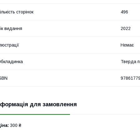
ількість сторінок
496
ік видання
2022
люстрації
Немає
Обкладинка
Тверда п
SBN
9786177
нформація для замовлення
іна:
300 ₴