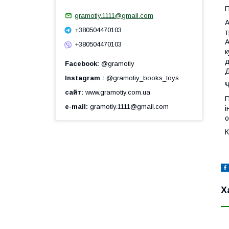
П
gramotiy.1111@gmail.com
А
+380504470103
т
А
+380504470103
к
д
Facebook
@gramotiy
Д
Instagram
@gramotiy_books_toys
Ч
сайт
www.gramotiy.com.ua
П
e-mail
gramotiy.1111@gmail.com
і
о
К
Х