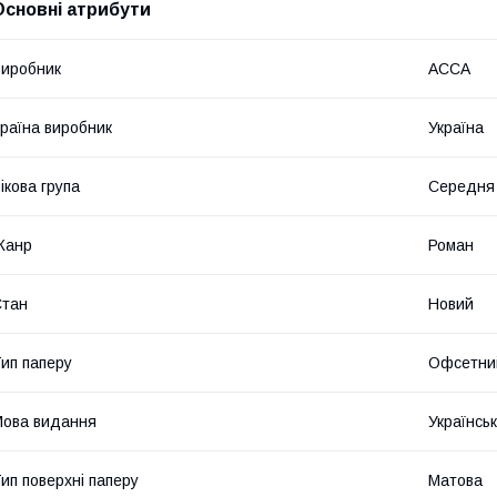
Основні атрибути
иробник
АССА
раїна виробник
Україна
ікова група
Середня
Жанр
Роман
Стан
Новий
ип паперу
Офсетни
ова видання
Українсь
ип поверхні паперу
Матова