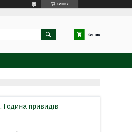
Кошик
Кошик
я. Година привидів