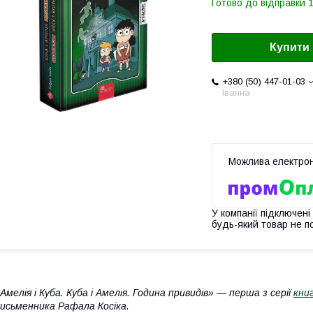
Готово до відправки 1
Купити
+380 (50) 447-01-03
Іванна
У компанії підключені
будь-який товар не п
Амелія і Куба. Куба і Амелія. Година привидів» — перша з серії
кни
исьменника Рафала Косіка.