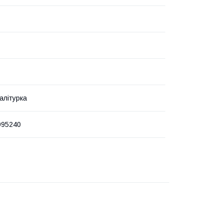
алітурка
995240