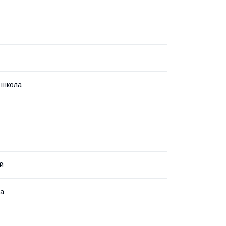
 школа
й
ка