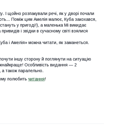
. І щойно розпакували речі, як у дворі почали
ають… Поміж цим Амелія малює, Куба закохався,
 стануть у пригоді!), а маленька Мі викидає
привидів і звідки в сучасному світі взялися
 «Куба і Амелія» можна читати, як заманеться.
почути іншу сторону й поглянути на ситуацію
якнайкраще! Особливість видання — 2
у, а також паралельно.
ьому полюбить
читання
!