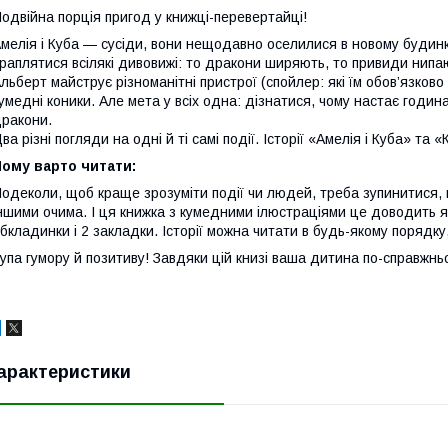
одвійна порція пригод у книжці-перевертайці!
мелія і Куба — сусіди, вони нещодавно оселилися в новому будинку
раплятися всілякі дивовижі: то дракони ширяють, то привиди нип
льберт майструє різноманітні пристрої (спойлер: які їм обов’язково
умедні коники. Але мета у всіх одна: дізнатися, чому настає година 
ракони.
ва різні погляди на одні й ті самі події. Історії «Амелія і Куба» та
ому варто читати:
одеколи, щоб краще зрозуміти події чи людей, треба зупинитися, 
ншими очима. І ця книжка з кумедними ілюстраціями це доводить 
бкладинки і 2 закладки. Історії можна читати в будь-якому порядк
упа гумору й позитиву! Завдяки цій книзі ваша дитина по-справжн
арактеристики