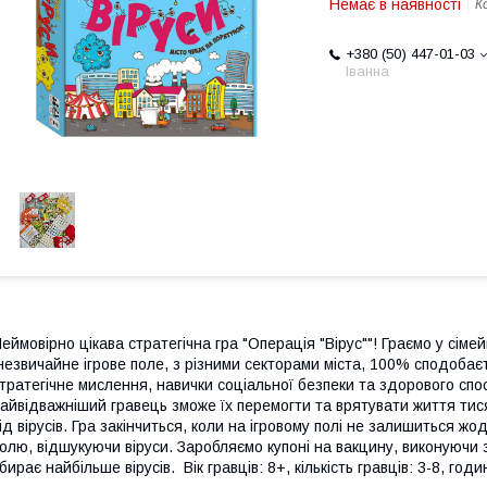
Немає в наявності
К
+380 (50) 447-01-03
Іванна
еймовірно цікава стратегічна гра "Операція "Вірус""! Граємо у сіме
езвичайне ігрове поле, з різними секторами міста, 100% сподобаєт
тратегічне мислення, навички соціальної безпеки та здорового спо
айвідважніший гравець зможе їх перемогти та врятувати життя тисяч
ід вірусів. Гра закінчиться, коли на ігровому полі не залишиться жо
олю, відшукуючи віруси. Заробляємо купоні на вакцину, виконуючи
бирає найбільше вірусів. Вік гравців: 8+, кількість гравців: 3-8, год