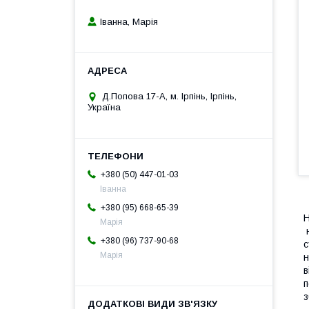
Іванна, Марія
Д.Попова 17-А, м. Ірпінь, Ірпінь,
Україна
+380 (50) 447-01-03
Іванна
+380 (95) 668-65-39
Н
Марія
н
+380 (96) 737-90-68
с
Марія
н
в
п
з