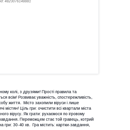
од:
4823076148881
йному колі, з друзями! Прості правила та
ься всім! Розвиває уважність, спостережливість,
собу життя. Місто захопили віруси і лише
і містян! Ціль гри: очистити всі квартали міста
дного вірусу. Як грати: рухаємося по ігровому
 завдання. Переможцем стає той гравець, котрий
ина гри: 30-40 хв. Гра містить: картки-завдання,