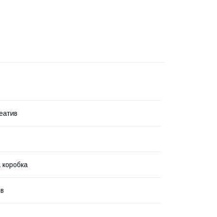
еатив
 коробка
ів