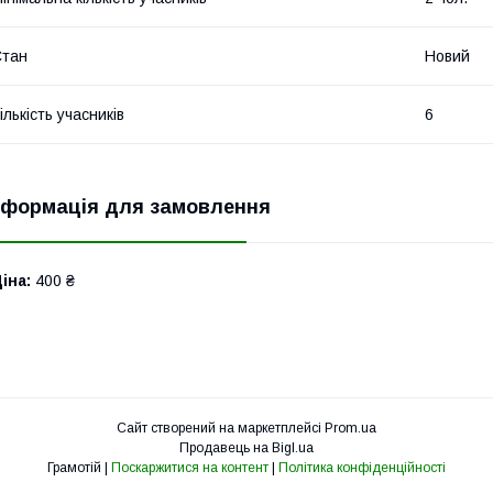
Стан
Новий
ількість учасників
6
нформація для замовлення
іна:
400 ₴
Сайт створений на маркетплейсі
Prom.ua
Продавець на Bigl.ua
Грамотій |
Поскаржитися на контент
|
Політика конфіденційності