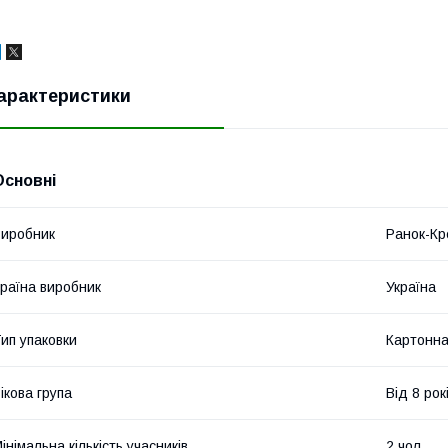
арактеристики
Основні
иробник
Ранок-Кр
раїна виробник
Україна
ип упаковки
Картонна
ікова група
Від 8 рок
інімальна кількість учасників
2 чол.