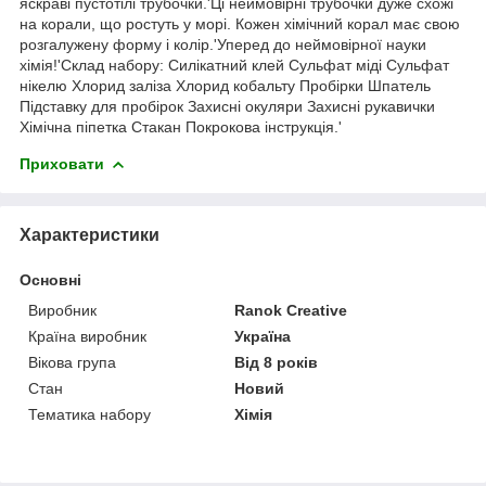
яскраві пустотілі трубочки.'Ці неймовірні трубочки дуже схожі
на корали, що ростуть у морі. Кожен хімічний корал має свою
розгалужену форму і колір.'Уперед до неймовірної науки
хімія!'Склад набору: Силікатний клей Сульфат міді Сульфат
нікелю Хлорид заліза Хлорид кобальту Пробірки Шпатель
Підставку для пробірок Захисні окуляри Захисні рукавички
Хімічна піпетка Стакан Покрокова інструкція.'
Приховати
Характеристики
Основні
Виробник
Ranok Creative
Країна виробник
Україна
Вікова група
Від 8 років
Стан
Новий
Тематика набору
Хімія