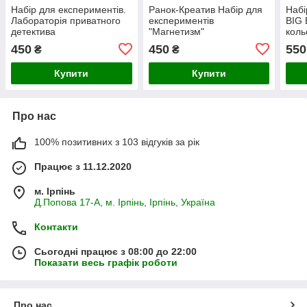
Набір для експериментів.
Ранок-Креатив Набір для
Набі
Лабораторія приватного
експериментів
BIG 
детектива
"Магнетизм"
кол
450
450
550
₴
₴
Купити
Купити
Про нас
100% позитивних з 103 відгуків за рік
Працює з 11.12.2020
м. Ірпінь
Д.Попова 17-А, м. Ірпінь, Ірпінь, Україна
Контакти
Сьогодні працює з 08:00 до 22:00
Показати весь графік роботи
Про нас