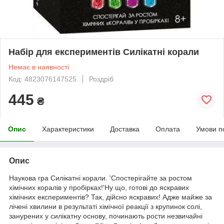
Набір для експериментів Силікатні корали
Немає в наявності
Код: 4823076147525
Роздріб
445
₴
Опис
Характеристики
Доставка
Оплата
Умови п
Опис
Наукова гра Силікатні корали. 'Спостерігайте за ростом
хімічних коралів у пробірках!'Ну що, готові до яскравих
хімічних експериментів? Так, дійсно яскравих! Адже майже за
лічені хвилини в результаті хімічної реакції з крупинок солі,
занурених у силікатну основу, починають рости незвичайні