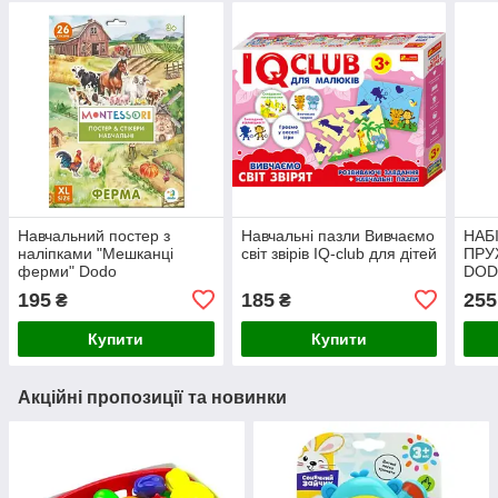
Навчальний постер з
Навчальні пазли Вивчаємо
НАБІ
наліпками "Мешканці
світ звірів IQ-club для дітей
ПРУ
ферми" Dodo
DOD
Різнокольоровий
195
185
255
₴
₴
Купити
Купити
Акційні пропозиції та новинки