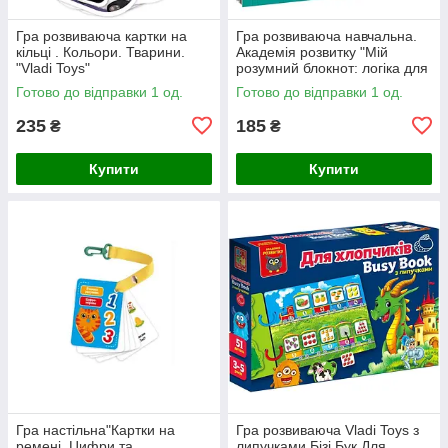
Гра розвиваюча картки на
Гра розвиваюча навчальна.
кільці . Кольори. Тварини.
Академія розвитку "Мій
"Vladi Toys"
розумний блокнот: логіка для
малят"
Готово до відправки 1 од.
Готово до відправки 1 од.
235
185
₴
₴
Купити
Купити
Гра настільна"Картки на
Гра розвиваюча Vladi Toys з
ремені. Цифри та
липучками Бізі Бук Для