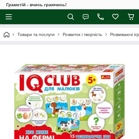
Грамотій - вчись граючись!
Товари та послуги
Розвиток і творчість
Розвиваючі іг