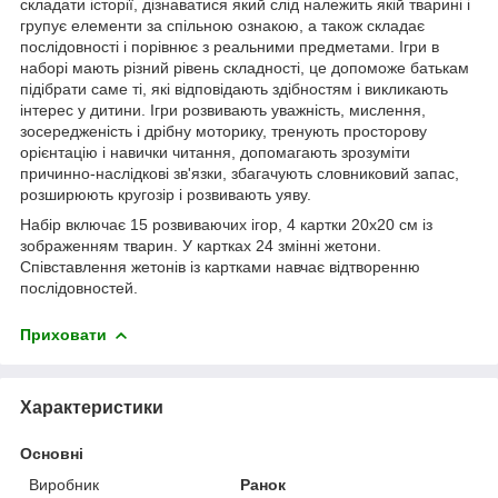
складати історії, дізнаватися який слід належить якій тварині і
групує елементи за спільною ознакою, а також складає
послідовності і порівнює з реальними предметами. Ігри в
наборі мають різний рівень складності, це допоможе батькам
підібрати саме ті, які відповідають здібностям і викликають
інтерес у дитини. Ігри розвивають уважність, мислення,
зосередженість і дрібну моторику, тренують просторову
орієнтацію і навички читання, допомагають зрозуміти
причинно-наслідкові зв'язки, збагачують словниковий запас,
розширюють кругозір і розвивають уяву.
Набір включає 15 розвиваючих ігор, 4 картки 20х20 см із
зображенням тварин. У картках 24 змінні жетони.
Співставлення жетонів із картками навчає відтворенню
послідовностей.
Приховати
Характеристики
Основні
Виробник
Ранок