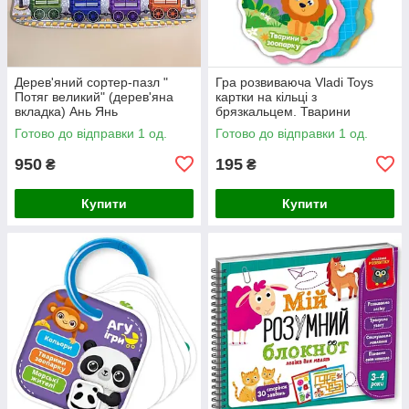
Дерев'яний сортер-пазл "
Гра розвиваюча Vladi Toys
Потяг великий" (дерев'яна
картки на кільці з
вкладка) Ань Янь
брязкальцем. Тварини
зоопарку
Готово до відправки 1 од.
Готово до відправки 1 од.
950
195
₴
₴
Купити
Купити