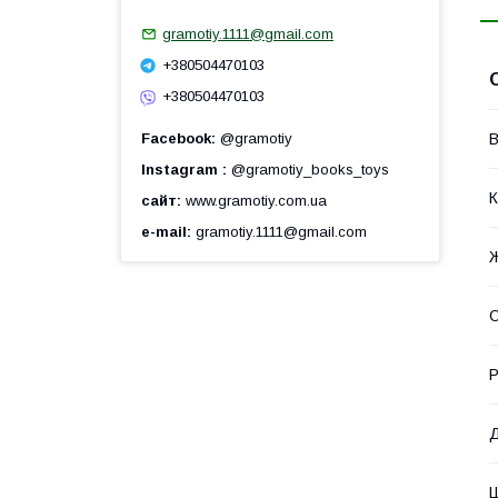
gramotiy.1111@gmail.com
+380504470103
+380504470103
Facebook
@gramotiy
В
Instagram
@gramotiy_books_toys
К
сайт
www.gramotiy.com.ua
e-mail
gramotiy.1111@gmail.com
О
Р