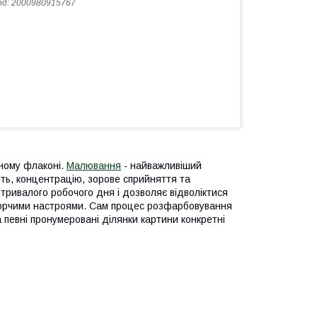
од:
2000980915767
дному флаконі.
Малювання
- найважливіший
ять, концентрацію, зорове сприйняття та
 тривалого робочого дня і дозволяє відволіктися
 творчими настроями. Сам процес розфарбовування
 певні пронумеровані ділянки картини конкретні