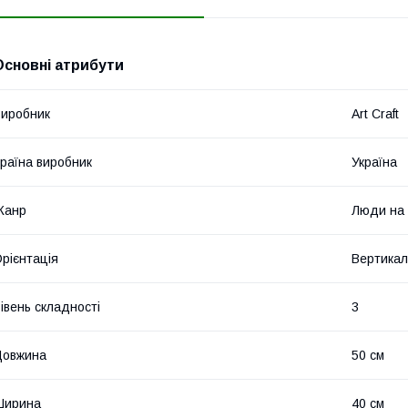
Основні атрибути
иробник
Art Craft
раїна виробник
Україна
Жанр
Люди на 
рієнтація
Вертикал
івень складності
3
Довжина
50 см
Ширина
40 см