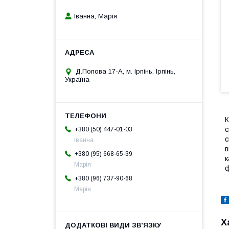
Іванна, Марія
Д.Попова 17-А, м. Ірпінь, Ірпінь,
Україна
К
с
+380 (50) 447-01-03
с
Іванна
в
+380 (95) 668-65-39
к
Марія
ф
+380 (96) 737-90-68
Марія
Х