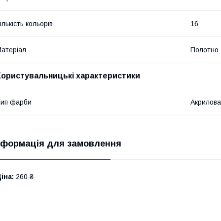
ількість кольорів
16
атеріал
Полотно
Користувальницькі характеристики
ип фарби
Акрилов
нформація для замовлення
іна:
260 ₴