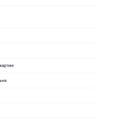
картині
ьна