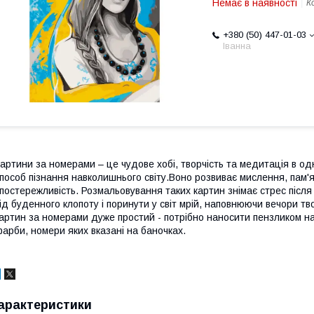
Немає в наявності
К
+380 (50) 447-01-03
Іванна
артини за номерами – це чудове хобі, творчість та медитація в о
пособ пізнання навколишнього світу.Воно розвиває мислення, пам'
постережливість. Розмальовування таких картин знімає стрес після
ід буденного клопоту і поринути у світ мрій, наповнюючи вечори
артин за номерами дуже простий - потрібно наносити пензликом на
арби, номери яких вказані на баночках.
арактеристики