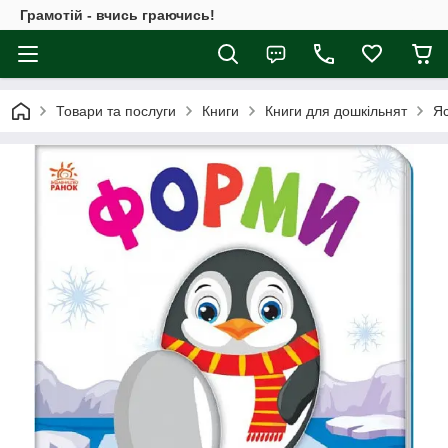
Грамотій - вчись граючись!
Товари та послуги
Книги
Книги для дошкільнят
Яс