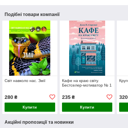
Подібні товари компанії
Світ навколо нас. Змії
Кафе на краю світу.
Круг
Бестселер-мотиватор № 1
280
235
320
₴
₴
Купити
Купити
Акційні пропозиції та новинки