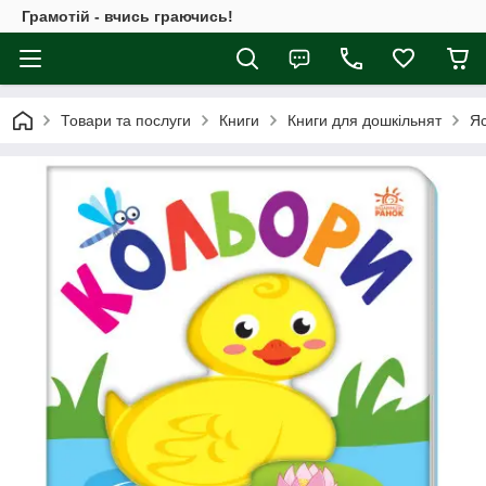
Грамотій - вчись граючись!
Товари та послуги
Книги
Книги для дошкільнят
Яс