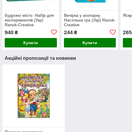
Будуємо місто. Набір для
Вечірка у зоопарку.
Яскр
експериментів (Укр)
Настільна гра (Укр) Ranok-
Ranok-Creative
Creative
940
244
265
₴
₴
Купити
Купити
Акційні пропозиції та новинки
Пригоди домовичка