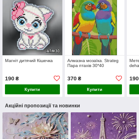
Магніт дитячий Кішечка
Алмазна мозаїка. Strateg
Мете
Пара птахів 30*40
deha
190
370
190
₴
₴
Купити
Купити
Акційні пропозиції та новинки