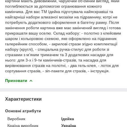
картини мають дивовижний, чаруючий об’ємний вигляд, який
поглиблюється за допомогою огранювання кожного
камінчика. Для вас ТМ Ідейка підготувала найяскравіші та
найгарніші набори алмазної мозаїки на підрамнику, котрі не
потребують додаткового оформлення в багетну рамку. Після
закінчення роботи картина вже має закінчений вигляд і готова
прикрашати вашу оселю. Склад набору: - полотно з клейовим
шаром і кольоровою схемою, яке оформлено на підрамник
галерейним способом, - акрилові стрази згідно комплектації
набору (круглі), - спеціальна ручка-стилус для роботи зі
стразами з м’яким тримачем та 3 додаткових насадки для
нього: для 3-х і 9-ти камінчиків-стразів, та насадка для
вирівнювання стразів на полотні, - два гель-клея, - лоток для
сортування стразів, - зіп-пакети для стразів, - інструкція.
Приховати
Характеристики
Основні атрибути
Виробник
Ідейка
Країна виробник
Україна