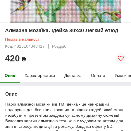
Алмазна мозаїка. Ідейка 30х40 Легкий етюд
Немає в наявності
Код: 4823104343417
Роздріб
420
₴
Опис
Характеристики
Доставка
Оплата
Умови п
Опис
Набір алмазної мозаїки від ТМ Ідейка - це найкращий
подарунок для близьких, коханих та рідних людей, який стане
незабутнім презентом завдяки сучасному дизайну сюжетів!
Викладка картин алмазною технікою є чудовим заняттям для
зняття стресу, медитації та релаксу. Завдяки ефекту 5D,