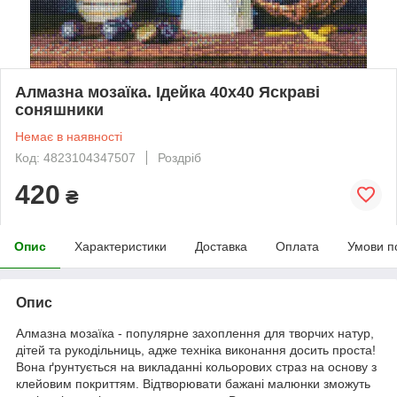
Алмазна мозаїка. Ідейка 40х40 Яскраві
соняшники
Немає в наявності
Код: 4823104347507
Роздріб
420
₴
Опис
Характеристики
Доставка
Оплата
Умови п
Опис
Алмазна мозаїка - популярне захоплення для творчих натур,
дітей та рукодільниць, адже техніка виконання досить проста!
Вона ґрунтується на викладанні кольорових страз на основу з
клейовим покриттям. Відтворювати бажані малюнки зможуть