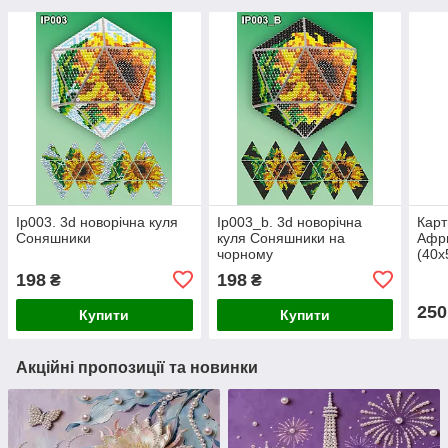
Ip003. 3d новорічна куля
Ip003_b. 3d новорічна
Карт
Соняшники
куля Соняшники на
Афри
чорному
(40х
198
198
₴
₴
250
Купити
Купити
Акційні пропозиції та новинки