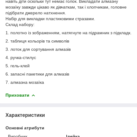
навіть діти оскільки тут немає голок. Викладати алмазну
мозаїку завжди цікаво як дівчаткам, так і хлопчикам, головне
підібрати джерело натхнення.
Набір для викладки пластиковими стразами.
Склад набору:
1. полотно із зображенням, натягнуте на підрамник з підкладк.
2. таблиця кольорів та символів
3. лоток для сортування алмазів
4. ручка-стилус
5. гель-клей
6. запасні пакетики для алмазів
7. алмазна мозаїка
Приховати
Характеристики
Основні атрибути
Виробник
Ідейка