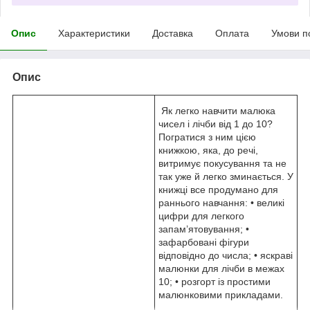
Опис
Характеристики
Доставка
Оплата
Умови п
Опис
Як легко навчити малюка
чисел і лічби від 1 до 10?
Погратися з ним цією
книжкою, яка, до речі,
витримує покусування та не
так уже й легко зминається. У
книжці все продумано для
раннього навчання: • великі
цифри для легкого
запам’ятовування; •
зафарбовані фігури
відповідно до числа; • яскраві
малюнки для лічби в межах
10; • розгорт із простими
малюнковими прикладами.