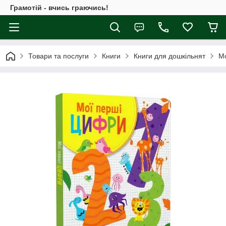
Грамотій - вчись граючись!
Товари та послуги
Книги
Книги для дошкільнят
Мо