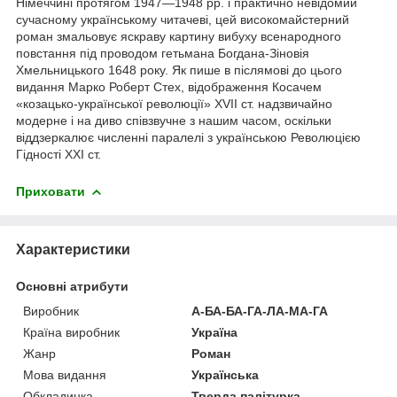
Німеччині протягом 1947—1948 рр. і практично невідомий
сучасному українському читачеві, цей високомайстерний
роман змальовує яскраву картину вибуху всенародного
повстання під проводом гетьмана Богдана-Зіновія
Хмельницького 1648 року. Як пише в післямові до цього
видання Марко Роберт Стех, відображення Косачем
«козацько-української революції» ХVІІ ст. надзвичайно
модерне і на диво співзвучне з нашим часом, оскільки
віддзеркалює численні паралелі з українською Революцією
Гідності ХХІ ст.
Приховати
Характеристики
Основні атрибути
Виробник
А-БА-БА-ГА-ЛА-МА-ГА
Країна виробник
Україна
Жанр
Роман
Мова видання
Українська
Обкладинка
Тверда палітурка