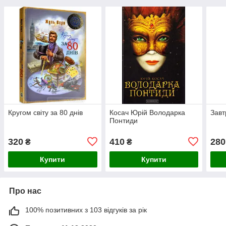
Кругом світу за 80 днів
Косач Юрій Володарка
Завт
Понтиди
320
410
280
₴
₴
Купити
Купити
Про нас
100% позитивних з 103 відгуків за рік