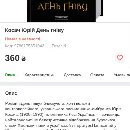
Косач Юрій День гніву
Немає в наявності
Код: 9786175851043
Роздріб
360
₴
Опис
Характеристики
Доставка
Оплата
Умови п
Опис
Роман «День гніву» блискучого, хоч і вельми
контроверсійного, українського письменника-еміґранта Юрія
Косача (1908–1990), племінника Лесі Українки, — вочевидь,
найталановитіше белетристичне відображення бурхливої
епохи Хмельниччини в українській літературі.Написаний у