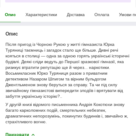
Опис
Характеристики
Доставка
Оплата
Умови п
Опис
Після пригод із Чорною Рукою у житті гімназиста Юрка
Туряниці таємниць і загадок стало ще більше. Дивні речі
кояться в столиці — одна за одною горять українські історичні
будівлі. Деякі сліди ведуть до Першої зразкової гімназії, яка
ризикує втратити репутацію ще й через... наркотики.
Восьмикласник Юрко Туряниця разом з приватним
детективом Назаром Шпигом та вірним бульдогом
Джентльменом знову беруться за справу. Та чи під силу
звичайному гімназистові випередити злодіїв і врятувати від
забуття українську історію?..
У другій книзі відомого письменника Андрія Кокотюхи знову
багато карколомних подій, смертельних небезпек,
драматичних непорозумінь, покинутих будинків і, звичайно ж,
страхітливого вогню.
Приховати