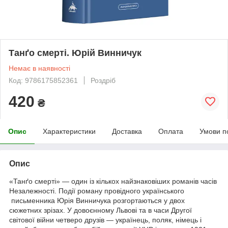
Танґо смерті. Юрій Винничук
Немає в наявності
Код: 9786175852361
Роздріб
420
₴
Опис
Характеристики
Доставка
Оплата
Умови п
Опис
«Танґо смерті» — один із кількох найзнаковіших романів часів
Незалежності. Події роману провідного українського
письменника Юрія Винничука роз­гортаються у двох
сюжетних зрізах. У довоєнному Львові та в часи Другої
світової війни четверо друзів — українець, поляк, німець і