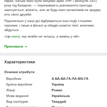
єврей, батьки яких були бійцями армії УНР і загинули 1921
року під Базаром, — переживають різноманітні пригоди,
закохуються, воюють, але за будь-яких катаклізмів не зраджу­
ють своєї дружби.
Паралельно у наші дні відбуваються інші події з іншими
героями, і лише в фіналі ці обидві сюжетні лінії, можливо,
зійдуться...
«Це
книга
, яку мовби не читаєш, а живеш у ній».
Приховати
Характеристики
Основні атрибути
Виробник
А-БА-БА-ГА-ЛА-МА-ГА
Країна виробник
Україна
Жанр
Роман
Мова видання
Українська
Вид палітурки
Твердий