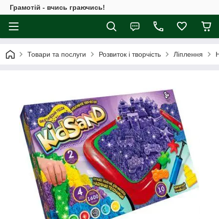
Грамотій - вчись граючись!
Товари та послуги
Розвиток і творчість
Ліплення
Н