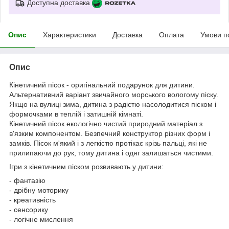
Доступна доставка
Опис
Характеристики
Доставка
Оплата
Умови п
Опис
Кінетичний пісок - оригінальний подарунок для дитини.
Альтернативний варіант звичайного морського вологому піску.
Якщо на вулиці зима, дитина з радістю насолодитися піском і
формочками в теплій і затишній кімнаті.
Кінетичний пісок екологічно чистий природний матеріал з
в'язким компонентом. Безпечний конструктор різних форм і
замків. Пісок м'який і з легкістю протікає крізь пальці, які не
прилипаючи до рук, тому дитина і одяг залишаться чистими.
Ігри з кінетичним піском розвивають у дитини:
- фантазію
- дрібну моторику
- креативність
- сенсорику
- логічне мислення