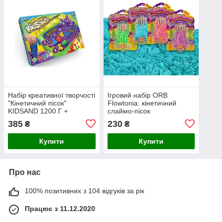
Набір креативної творчості
Ігровий набір ORB
"Кінетичний пісок"
Flowtonia: кінетичний
KIDSAND 1200 Г +
слаймо-пісок
пісочниця
ароматизований (250 г)
385
230
₴
₴
Купити
Купити
Про нас
100% позитивних з 104 відгуків за рік
Працює з 11.12.2020