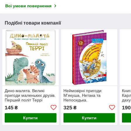
Всі умови повернення
Подібні товари компанії
Дино-малята. Великі
Неймовірні пригоди
Книг
пригоди маленьких друзів.
М'якуша, Нетака та
Карл
Перший політ Террі
Непосидька.
даху
145
325
190
₴
₴
Купити
Купити