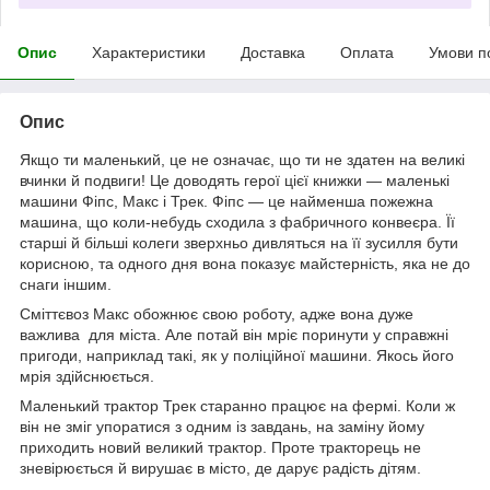
Опис
Характеристики
Доставка
Оплата
Умови п
Опис
Якщо ти маленький, це не означає, що ти не здатен на великі
вчинки й подвиги! Це доводять герої цієї книжки — маленькі
машини Фіпс, Макс і Трек. Фіпс — це найменша пожежна
машина, що коли-небудь сходила з фабричного конвеєра. Її
старші й більші колеги зверхньо дивляться на її зусилля бути
корисною, та одного дня вона показує майстерність, яка не до
снаги іншим.
Сміттєвоз Макс обожнює свою роботу, адже вона дуже
важлива для міста. Але потай він мріє поринути у справжні
пригоди, наприклад такі, як у поліційної машини. Якось його
мрія здійснюється.
Маленький трактор Трек старанно працює на фермі. Коли ж
він не зміг упоратися з одним із завдань, на заміну йому
приходить новий великий трактор. Проте тракторець не
зневірюється й вирушає в місто, де дарує радість дітям.