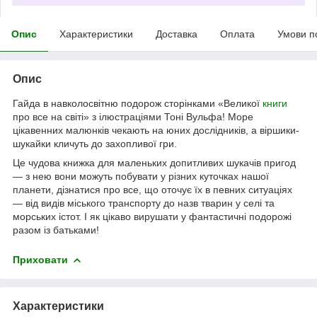
Опис
Характеристики
Доставка
Оплата
Умови п
Опис
Гайда в навколосвітню подорож сторінками «Великої
книги
про все на світі» з ілюстраціями Тоні Вульфа! Море
цікавенних малюнків чекають на юних дослідників, а віршики-
шукайки кличуть до захопливої гри.
Це чудова книжка для маленьких допитливих шукачів пригод
— з нею вони можуть побувати у різних куточках нашої
планети, дізнатися про все, що оточує їх в певних ситуаціях
— від видів міського транспорту до назв тварин у селі та
морських істот. І як цікаво вирушати у фантастичні подорожі
разом із батьками!
Приховати
Характеристики