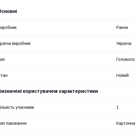
Основні
иробник
Ранок
раїна виробник
Україна
ип
Головоло
Стан
Новий
Визначені користувачем характеристики
ількість учасників
1
ип паковання
Картонна