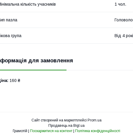
інімальна кількість учасників
1 чол.
ип пазла
Головоло
ікова група
Від 4 рок
нформація для замовлення
іна:
160 ₴
Сайт створений на маркетплейсі
Prom.ua
Продавець на Bigl.ua
Грамотій |
Поскаржитися на контент
|
Політика конфіденційності