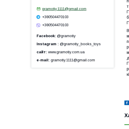
п
т
gramotiy.1111@gmail.com
П
+380504470103
б
П
+380504470103
В
Facebook
@gramotiy
м
п
Instagram
@gramotiy_books_toys
р
сайт
www.gramotiy.com.ua
м
д
e-mail
gramotiy.1111@gmail.com
П
р
к
Х