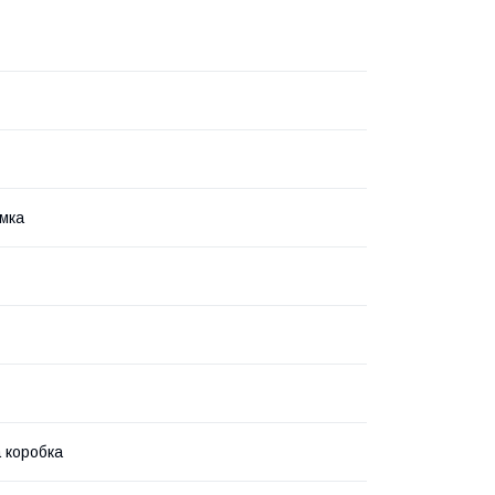
мка
 коробка