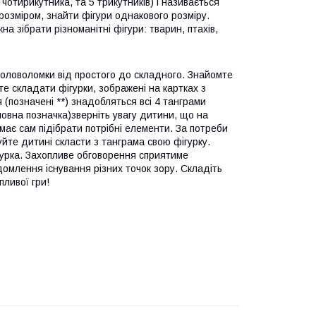
чотирикутника, та 5 трикутників) і називається
розміром, знайти фігури однакового розміру.
на зібрати різноманітні фігури: тварин, птахів,
головоломки від простого до складного. Знайомте
е складати фігурки, зображені на картках з
я (позначені **) знадобляться всі 4 танграми
умовна позначка)зверніть увагу дитини, що на
має сам підібрати потрібні елементи. За потреби
йте дитині скласти з танграма свою фігурку.
ігурка. Захопливе обговорення сприятиме
домлення існування різних точок зору. Складіть
пливої гри!