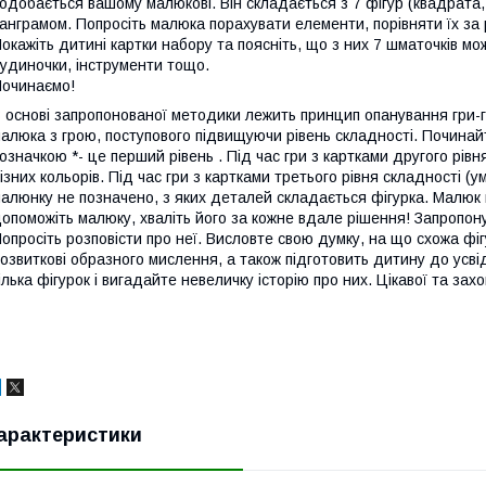
одобається вашому малюкові. Він складається з 7 фігур (квадрата, 
анграмом. Попросіть малюка порахувати елементи, порівняти їх за 
окажіть дитині картки набору та поясніть, що з них 7 шматочків мож
удиночки, інструменти тощо.
очинаємо!
 основі запропонованої методики лежить принцип опанування гри-
алюка з грою, поступового підвищуючи рівень складності. Починайт
означкою *- це перший рівень . Під час гри з картками другого рівн
ізних кольорів. Під час гри з картками третього рівня складності (
алюнку не позначено, з яких деталей складається фігурка. Малюк 
опоможіть малюку, хваліть його за кожне вдале рішення! Запропону
опросіть розповісти про неї. Висловте свою думку, на що схожа ф
озвиткові образного мислення, а також підготовить дитину до усві
ілька фігурок і вигадайте невеличку історію про них. Цікавої та захо
арактеристики