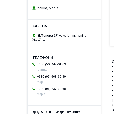
Іванна, Марія
Д.Попова 17-А, м. Ірпінь, Ірпінь,
Україна
С
+380 (50) 447-01-03
•
Іванна
•
•
+380 (95) 668-65-39
•
Марія
•
+380 (96) 737-90-68
•
Марія
•
П
Я
З