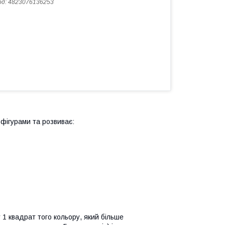
од:
4823076136253
фігурами та розвиває:
 1 квадрат того кольору, який більше