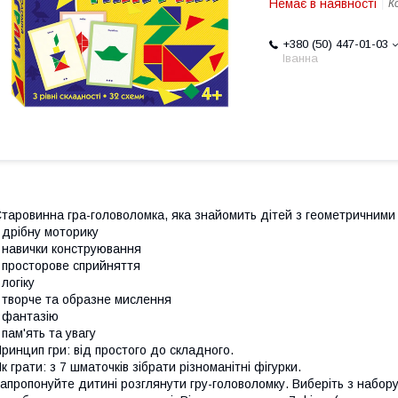
Немає в наявності
К
+380 (50) 447-01-03
Іванна
таровинна гра-головоломка, яка знайомить дітей з геометричними 
 дрібну моторику
 навички конструювання
 просторове сприйняття
 логіку
 творче та образне мислення
 фантазію
 пам'ять та увагу
ринцип гри: від простого до складного.
к грати: з 7 шматочків зібрати різноманітні фігурки.
апропонуйте дитині розглянути гру-головоломку. Виберіть з набору