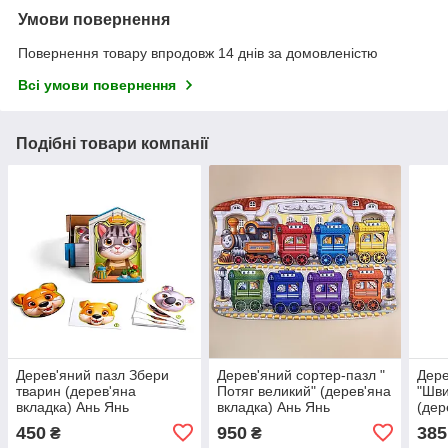
Умови повернення
Повернення товару впродовж 14 днів за домовленістю
Всі умови повернення
Подібні товари компанії
Дерев'яний пазл Збери
Дерев'яний сортер-пазл "
Дере
тварин (дерев'яна
Потяг великий" (дерев'яна
"Шви
вкладка) Ань Янь
вкладка) Ань Янь
(дер
Янь
450
950
385
₴
₴