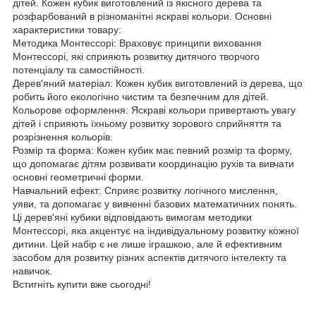
дітей. Кожен кубик виготовлений із якісного дерева та
розфарбований в різноманітні яскраві кольори. Основні
характеристики товару:
Методика Монтессорі: Враховує принципи виховання
Монтессорі, які сприяють розвитку дитячого творчого
потенціалу та самостійності.
Дерев'яний матеріал: Кожен кубик виготовлений із дерева, що
робить його екологічно чистим та безпечним для дітей.
Кольорове оформлення: Яскраві кольори привертають увагу
дітей і сприяють їхньому розвитку зорового сприйняття та
розрізнення кольорів.
Розмір та форма: Кожен кубик має певний розмір та форму,
що допомагає дітям розвивати координацію рухів та вивчати
основні геометричні форми.
Навчальний ефект: Сприяє розвитку логічного мислення,
уяви, та допомагає у вивченні базових математичних понять.
Ці дерев'яні кубики відповідають вимогам методики
Монтессорі, яка акцентує на індивідуальному розвитку кожної
дитини. Цей набір є не лише іграшкою, але й ефективним
засобом для розвитку різних аспектів дитячого інтелекту та
навичок.
Встигніть купити вже сьогодні!