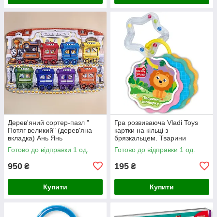
Дерев'яний сортер-пазл "
Гра розвиваюча Vladi Toys
Потяг великий" (дерев'яна
картки на кільці з
вкладка) Ань Янь
брязкальцем. Тварини
зоопарку
Готово до відправки 1 од.
Готово до відправки 1 од.
950
195
₴
₴
Купити
Купити